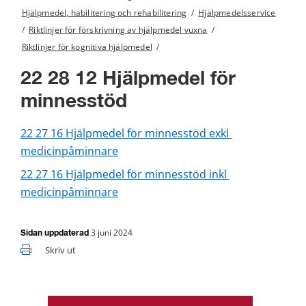
Hjälpmedel, habilitering och rehabilitering
/
Hjälpmedelsservice
/
Riktlinjer för förskrivning av hjälpmedel vuxna
/
Riktlinjer för kognitiva hjälpmedel
/
22 28 12 Hjälpmedel för 
minnesstöd
22 27 16 Hjälpmedel för minnesstöd exkl 
medicinpåminnare
22 27 16 Hjälpmedel för minnesstöd inkl 
medicinpåminnare
3 juni 2024
Sidan uppdaterad
Skriv ut