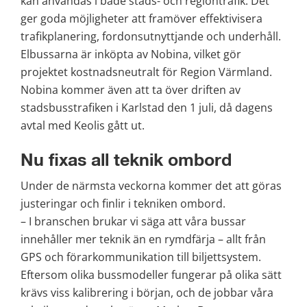
kan användas i både stads- och regiontrafik. Det 
ger goda möjligheter att framöver effektivisera 
trafikplanering, fordonsutnyttjande och underhåll. 
Elbussarna är inköpta av Nobina, vilket gör 
projektet kostnadsneutralt för Region Värmland. 
Nobina kommer även att ta över driften av 
stadsbusstrafiken i Karlstad den 1 juli, då dagens 
avtal med Keolis gått ut.
Nu fixas all teknik ombord
Under de närmsta veckorna kommer det att göras 
justeringar och finlir i tekniken ombord.
– I branschen brukar vi säga att våra bussar 
innehåller mer teknik än en rymdfärja – allt från 
GPS och förarkommunikation till biljettsystem. 
Eftersom olika bussmodeller fungerar på olika sätt 
krävs viss kalibrering i början, och de jobbar våra 