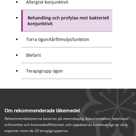
Allergisk konjunktivit
Behandling och profylax mot bakteriell
konjunktivit
Torra ögon/tårfilmsdysfunktion
Blefarit
Terapigrupp ögon
Om rekommenderade läkemedel
Rekommendationerna baseras på vetenskaplig dokumentation, beprövad 
erfarenhet och kostnadseffektivitet, och uppdateras kontinuerligt av våra 
experter inom de 20 terapigrupperna.