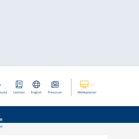
Visa våra andra webbplatser
tavla
Lättläst
English
Pressrum
Webbplatser
n