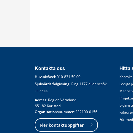
Kontakta oss
Hitta
Huvudväxel
: 
010-831 50 00
Kontakt
Sjukvårdsrådgivning
: Ring 
1177
 eller besök 
Lediga 
1177.se
Mat och
Projekt
Adress
: Region Värmland
E-tjänst
651 82 Karlstad
Organisationsnummer:
 232100-0156
Fakture
För med
Fler kontaktuppgifter