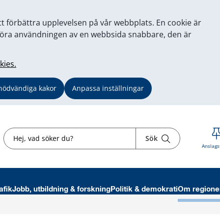
tt förbättra upplevelsen på vår webbplats. En cookie är
tt göra användningen av en webbsida snabbare, den är
kies.
nödvändiga kakor
Anpassa inställningar
Sök
Sök
Anslags
afik
Jobb, utbildning & forskning
Politik & demokrati
Om regione