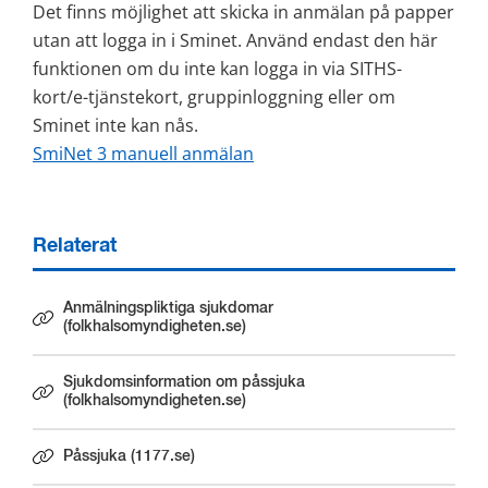
Det finns möjlighet att skicka in anmälan på papper 
utan att logga in i Sminet. Använd endast den här 
funktionen om du inte kan logga in via SITHS-
kort/e-tjänste­kort, gruppinloggning eller om 
Sminet inte kan nås. 
SmiNet 3 manuell anmälan
Relaterat
Anmälningspliktiga sjukdomar
Länk till annan webbplats.
(folkhalsomyndigheten.se)
Sjukdomsinformation om påssjuka
Länk till annan webbplats.
(folkhalsomyndigheten.se)
Påssjuka (1177.se)
Länk till annan webbplats.