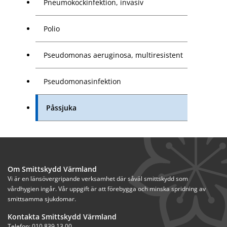
Pneumokockinfektion, invasiv
Polio
Pseudomonas aeruginosa, multiresistent
Pseudomonasinfektion
Påssjuka
Om Smittskydd Värmland
Vi är en länsövergripande verksamhet där såväl smittskydd som 
vårdhygien ingår. Vår uppgift är att förebygga och minska spridning av 
smittsamma sjukdomar.
Kontakta Smittskydd Värmland
Telefon: 010 839 13 00