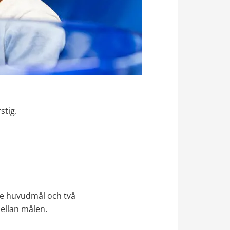
stig.
re huvudmål och två 
llan målen. 