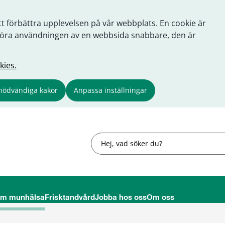
tt förbättra upplevelsen på vår webbplats. En cookie är
tt göra användningen av en webbsida snabbare, den är
kies.
nödvändiga kakor
Anpassa inställningar
Sök
om munhälsa
Frisktandvård
Jobba hos oss
Om oss