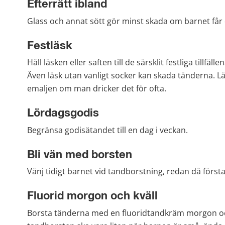
Efterrätt ibland
Glass och annat sött gör minst skada om barnet får 
Festläsk
Håll läsken eller saften till de särsklit festliga tillfäll
Även läsk utan vanligt socker kan skada tänderna. Läs
emaljen om man dricker det för ofta.
Lördagsgodis
Begränsa godisätandet till en dag i veckan.
Bli vän med borsten
Vänj tidigt barnet vid tandborstning, redan då förs
Fluorid morgon och kväll
Borsta tänderna med en fluoridtandkräm morgon oc