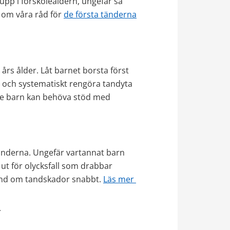
pp i förskoleåldern, ungefär så 
 om våra råd för 
de första tänderna
rs ålder. Låt barnet borsta först 
e och systematiskt rengöra tandyta 
dre barn kan behöva stöd med 
änderna. Ungefär vartannat barn 
t för olycksfall som drabbar 
hand om tandskador snabbt. 
Läs mer 
 