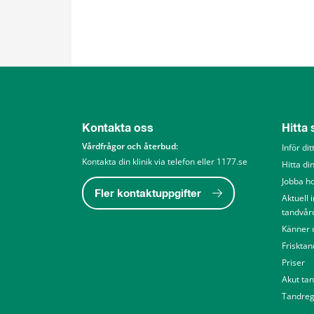
Kontakta oss
Hitta
Vårdfrågor och återbud: 
Inför di
Kontakta din klinik via telefon eller 1177.se
Hitta din
Jobba h
Fler kontaktuppgifter
Aktuell 
tandvår
Känner d
Friskta
Priser
Akut ta
Tandreg