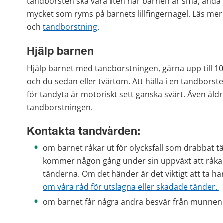
tandborsten ska vara liten när barnen är små, ända u
mycket som ryms på barnets lillfingernagel. Läs mer
och 
tandborstning
.
Hjälp barnen
Hjälp barnet med tandborstningen, gärna upp till 10 å
och du sedan eller tvärtom. Att hålla i en tandborst
för tandyta är motoriskt sett ganska svårt. Även äl
tandborstningen.
Kontakta tandvården:
om barnet råkar ut för olycksfall som drabbat t
kommer någon gång under sin uppväxt att råka u
tänderna. Om det händer är det viktigt att ta 
om våra råd för utslagna eller skadade tänder. 
om barnet får några andra besvär från munnen.