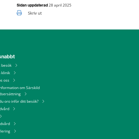
28 april 2025
Sidan uppdaterad
Skriv ut
 snabbt
tt besök
 klinik
os oss
information om Särskild
dsersättning
u oro inför ditt besök?
ndvård
ndvård
lering