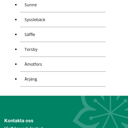
Sunne
Sysslebäck
Säffle
Torsby
Åmotfors
Årjäng
Kontakta oss