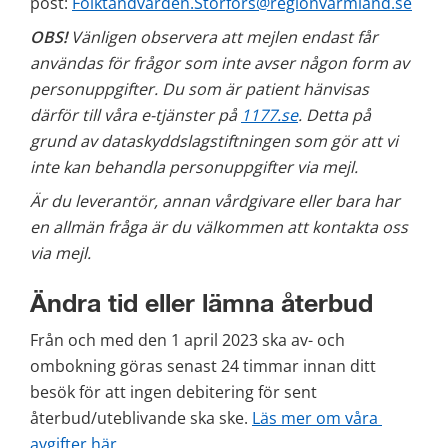
post: 
Folktandvarden.Storfors@regionvarmland.se
OBS!
 Vänligen observera att mejlen endast får 
användas för frågor som inte avser någon form av 
personuppgifter. Du som är patient hänvisas 
därför till våra e-tjänster på 
1177.se
. Detta på 
grund av dataskyddslagstiftningen som gör att vi 
inte kan behandla personuppgifter via mejl.
Är du leverantör, annan vårdgivare eller bara har 
en allmän fråga är du välkommen att kontakta oss 
via mejl. 
Ändra tid eller lämna återbud
Från och med den 1 april 2023 ska av- och 
ombokning göras senast 24 timmar innan ditt 
besök för att ingen debitering för sent 
återbud/uteblivande ska ske. 
Läs mer om våra 
avgifter här
.