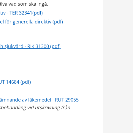
lva vad som ska ingå.
iv - TER 32341(pdf)
pdf, 190 kB.
för generella direktiv (pdf)
sjukvård - RIK 31300 (pdf)
RUT 14684 (pdf)
rlämnande av läkemedel - RUT 29055 
behandling vid utskrivning från 