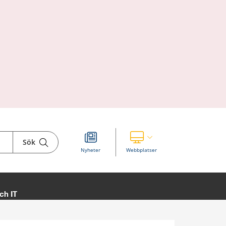
Sök
Visa våra andra webbplatser
Nyheter
Webbplatser
ch IT