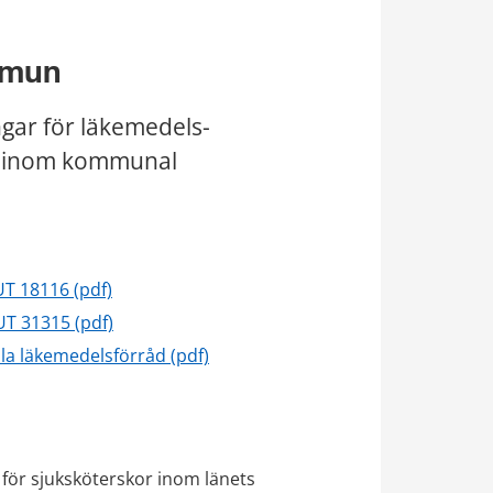
mmun
ngar för läkemedels­
d inom kommunal 
UT 18116 (pdf)
T 31315 (pdf)
pdf, 202 kB.
la läkemedelsförråd (pdf)
 för sjuksköterskor inom länets 