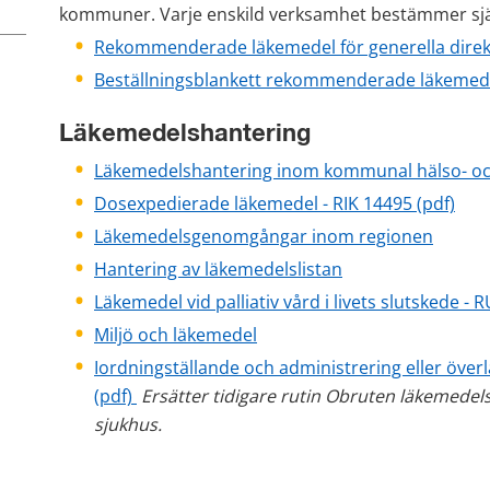
kommuner. Varje enskild verksamhet bestämmer sjä
Rekommenderade läkemedel för generella direkt
Beställningsblankett rekommenderade läkemedel 
Läkemedelshantering
Läkemedelshantering inom kommunal hälso- och 
Dosexpedierade läkemedel - RIK 14495 (pdf)
Läkemedelsgenomgångar inom regionen
Hantering av läkemedelslistan
Läkemedel vid palliativ vård i livets slutskede - 
Miljö och läkemedel
Iordningställande och administrering eller öve
(pdf) 
Ersätter tidigare rutin Obruten läkemedels
sjukhus. 