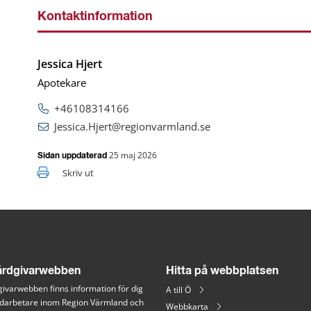
Kontaktinformation
Jessica Hjert
Apotekare
+46108314166
Jessica.Hjert@regionvarmland.se
25 maj 2026
Sidan uppdaterad
Skriv ut
rdgivarwebben
Hitta på webbplatsen
ivarwebben finns information för dig 
A till Ö
arbetare inom Region Värmland och 
Webbkarta