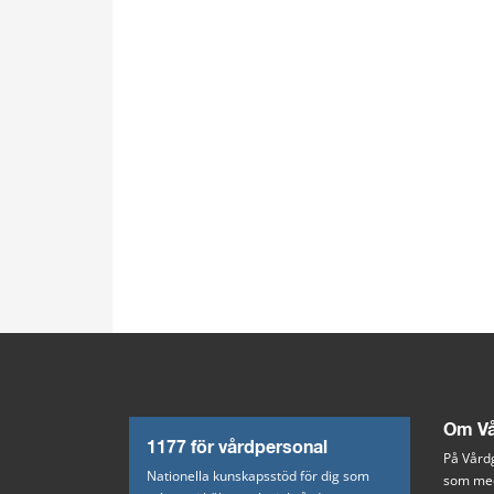
Om Vå
1177 för vårdpersonal
På Vårdg
Nationella kunskapsstöd för dig som
som med