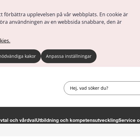
tt förbättra upplevelsen på vår webbplats. En cookie är
tt göra användningen av en webbsida snabbare, den är
kies.
nödvändiga kakor
Anpassa inställningar
Sök
tal och vårdval
Utbildning och kompetensutveckling
Service o