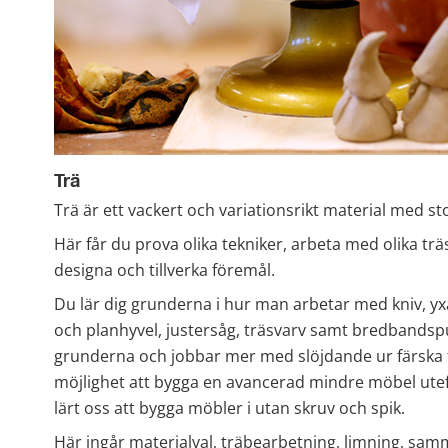
Trä
Trä är ett vackert och variationsrikt material med 
Här får du prova olika tekniker, arbeta med olika trä
designa och tillverka föremål.
Du lär dig grunderna i hur man arbetar med kniv, yxa
och planhyvel, justersåg, träsvarv samt bredbandsput
grunderna och jobbar mer med slöjdande ur färska t
möjlighet att bygga en avancerad mindre möbel utef
lärt oss att bygga möbler i utan skruv och spik.
Här ingår materialval, träbearbetning, limning, sam