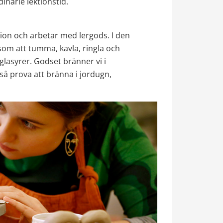
inarie lektionstid.
on och arbetar med lergods. I den 
som att tumma, kavla, ringla och 
lasyrer. Godset bränner vi i 
å prova att bränna i jordugn, 