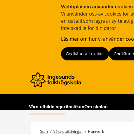
Webbplatsen använder cookies
Vi använder oss av cookies för a
en datafil som lagras i syfte a
inte skadlig för din dator.
Läs mer om hur vi använder coo
Godkänn alla kakor
Godkänn 
Våra utbildningar
Ansökan
Om skolan
Start
/
Våra utbildningar
/
Hantverk