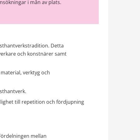
nsökningar i mån av plats.
sthantverkstradition. Detta 
verkare och konstnärer samt 
 material, verktyg och 
sthantverk.
ighet till repetition och fördjupning 
 Fördelningen mellan 