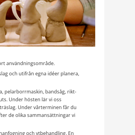
stort användningsområde.
slag och utifrån egna idéer planera, 
, pelarborrmaskin, bandsåg, rikt- 
s. Under hösten lär vi oss 
räslag. Under vårterminen får du 
ter de olika sammansättningar vi 
manfogning och ytbehandling. En 