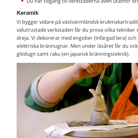
Du har tillgång till verkstäderna även utanför ord
Keramik
Vi bygger vidare på västvärmländsk krukmakartraditi
välutrustade verkstaden får du prova olika tekniker 
dreja. Vi dekorerar med engober (infärgad lera) och g
elektriska brännugnar. Men under läsåret får du ocks
glödugn samt raku (en japansk bränningsteknik).