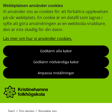
Webbplatsen använder cookies
Vi använder oss av cookies för att förbättra upplevelsen
på vår webbplats. En cookie är en datafil som lagras i
syfte att göra användningen av en webbsida snabbare,
den är inte skadlig för din dator.
Läs mer om hur vi använder cookies.
Godkänn alla kakor
Godkänn nödvändiga kakor
Anpassa inställningar
Start
/
Om skolan
/
Kontakta oss