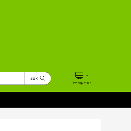
Sök
Visa våra andra webbplatser
Webbplatser