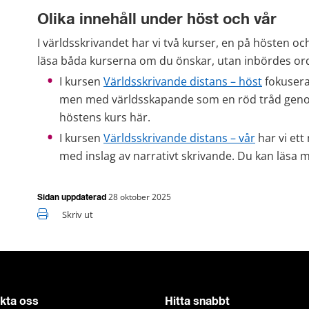
Olika innehåll under höst och vår
I världsskrivandet har vi två kurser, en på hösten o
läsa båda kurserna om du önskar, utan inbördes or
I kursen 
Världsskrivande distans – höst
 fokusera
men med världsskapande som en röd tråd geno
höstens kurs här.
I kursen 
Världsskrivande distans – vår
 har vi et
med inslag av narrativt skrivande. Du kan läsa 
28 oktober 2025
Sidan uppdaterad
Skriv ut
kta oss
Hitta snabbt