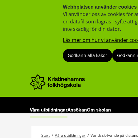
Webbplatsen använder cookies
Vi använder oss av cookies för a
en datafil som lagras i syfte a
inte skadlig för din dator.
Läs mer om hur vi använder coo
Godkänn alla kakor
Godkänn 
Våra utbildningar
Ansökan
Om skolan
Start
/
Våra utbildningar
/
Världsskrivande på distan