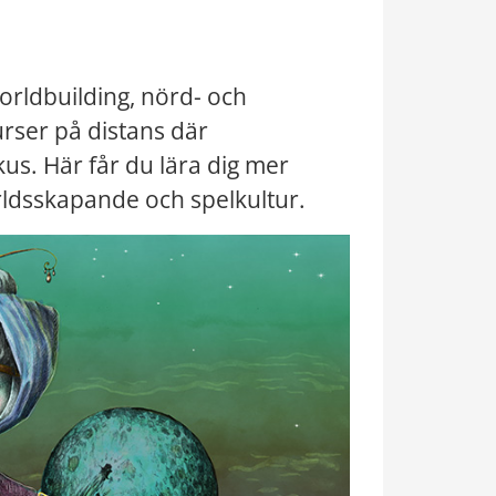
worldbuilding, nörd- och 
rser på distans där 
us. Här får du lära dig mer 
ärldsskapande och spelkultur.
Förstora bilden