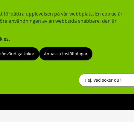
tt förbättra upplevelsen på vår webbplats. En cookie är
tt göra användningen av en webbsida snabbare, den är
kies.
nödvändiga kakor
Anpassa inställningar
Sök
s