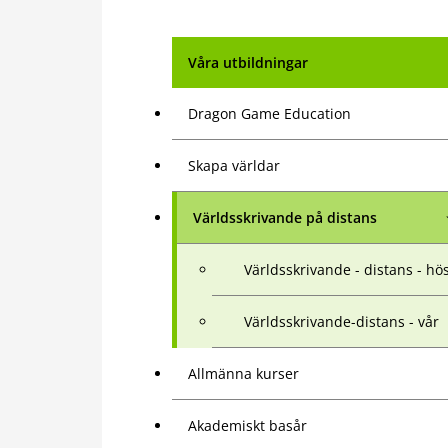
Våra utbildningar
Dragon Game Education
Skapa världar
Världsskrivande på distans
Världsskrivande - distans - hö
Världsskrivande-distans - vår
Allmänna kurser
Akademiskt basår