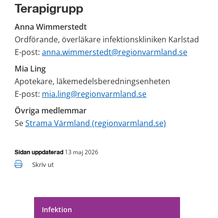
Terapigrupp
Anna Wimmerstedt
Ordförande, överläkare infektionskliniken Karlstad
E-post: 
anna.wimmerstedt@regionvarmland.se
Mia Ling
Apotekare, läkemedelsberedningsenheten
E-post: 
mia.ling@regionvarmland.se
Övriga medlemmar
Se 
Strama Värmland (regionvarmland.se)
13 maj 2026
Sidan uppdaterad
Skriv ut
Infektion