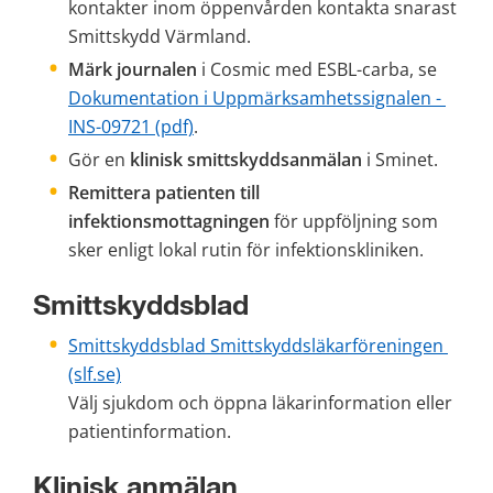
kontakter inom öppenvården kontakta snarast 
Smittskydd Värmland.
Märk journalen
 i Cosmic med ESBL-carba, se 
pdf, 9
Dokumentation i Uppmärksamhetssignalen - 
pdf, 947 kB.
pdf, 947 kB.
INS-09721
 (pdf)
.
Gör en 
klinisk smittskyddsanmälan
 i Sminet.
Remittera patienten till 
infektionsmottagningen
 för uppföljning som 
sker enligt lokal rutin för infektionskliniken.
Smittskyddsblad
Smittskyddsblad Smittskyddsläkarföreningen 
(slf.se)
Välj sjukdom och öppna läkarinformation eller 
patientinformation. 
Klinisk anmälan