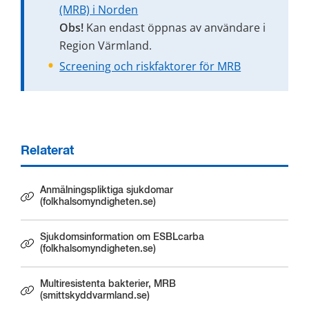
(MRB) i Norden
Obs!
 Kan endast öppnas av användare i 
Region Värmland.
Screening och riskfaktorer för MRB
Relaterat
Anmälningspliktiga sjukdomar
Länk till annan webbplats.
(folkhalsomyndigheten.se)
Sjukdomsinformation om ESBLcarba
Länk till annan webbplats.
(folkhalsomyndigheten.se)
Multiresistenta bakterier, MRB
(smittskyddvarmland.se)