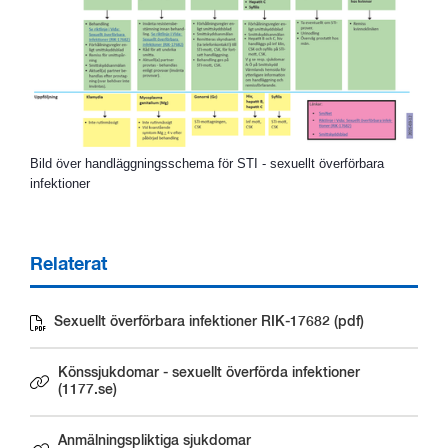
Bild över handläggningsschema för STI - sexuellt överförbara
infektioner
Relaterat
Sexuellt överförbara infektioner RIK-17682 (pdf)
Pdf, 553 kB.
Könssjukdomar - sexuellt överförda infektioner
Länk till annan webbplats.
(1177.se)
Anmälningspliktiga sjukdomar