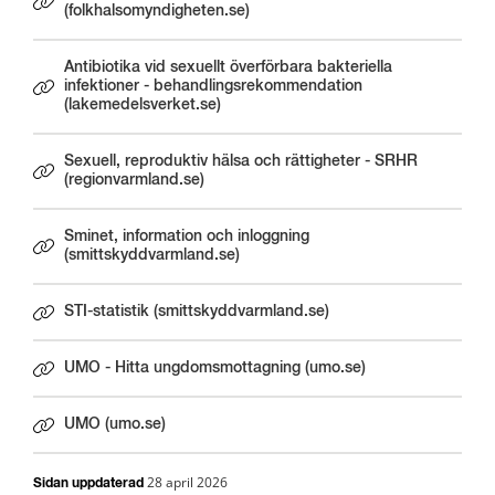
Länk till annan webbplats.
(folkhalsomyndigheten.se)
Antibiotika vid sexuellt överförbara bakteriella
infektioner - behandlingsrekommendation
Länk till annan webbplats.
(lakemedelsverket.se)
Sexuell, reproduktiv hälsa och rättigheter - SRHR
Länk till annan webbplats.
(regionvarmland.se)
Sminet, information och inloggning
(smittskyddvarmland.se)
STI-statistik (smittskyddvarmland.se)
UMO - Hitta ungdomsmottagning (umo.se)
Länk till annan webbplats.
UMO (umo.se)
Länk till annan webbplats.
28 april 2026
Sidan uppdaterad