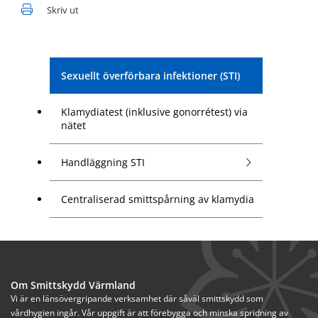
Skriv ut
Sexuellt överförbara infektioner (STI)
Klamydiatest (inklusive gonorrétest) via
nätet
Handläggning STI
Centraliserad smittspårning av klamydia
Om Smittskydd Värmland
Vi är en länsövergripande verksamhet där såväl smittskydd som 
vårdhygien ingår. Vår uppgift är att förebygga och minska spridning av 