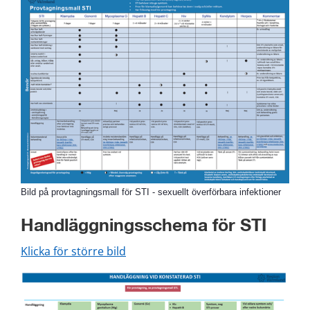
Bild på provtagningsmall för STI - sexuellt överförbara infektioner
pdf,
Handläggningsschema för STI 
pdf, 171 kB.
Klicka för större bild