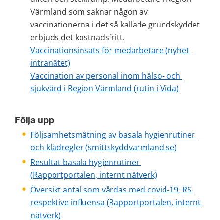
Värmland som saknar någon av 
vaccinationerna i det så kallade grundskyddet 
erbjuds det kostnadsfritt. 
Vaccinationsinsats för medarbetare (nyhet 
intranätet)
Vaccination av personal inom hälso- och 
sjukvård i Region Värmland (rutin i Vida)
Följa upp
Följsamhetsmätning av basala hygienrutiner 
och klädregler (smittskyddvarmland.se)
Resultat basala hygienrutiner 
(Rapportportalen, internt nätverk)
Översikt antal som vårdas med covid-19, RS 
respektive influensa (Rapportportalen, internt 
nätverk)