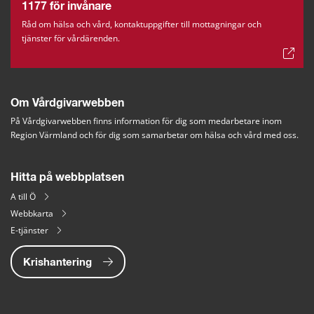
1177 för invånare
Råd om hälsa och vård, kontaktuppgifter till mottagningar och
tjänster för vårdärenden.
Om Vårdgivarwebben
På Vårdgivarwebben finns information för dig som medarbetare inom 
Region Värmland och för dig som samarbetar om hälsa och vård med oss.
Hitta på webbplatsen
A till Ö
Webbkarta
E-tjänster
Krishantering