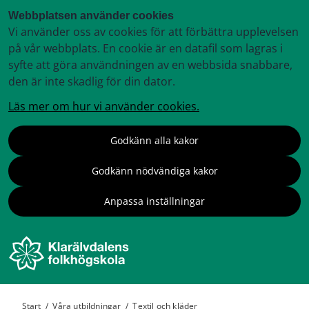
Webbplatsen använder cookies
Vi använder oss av cookies för att förbättra upplevelsen
på vår webbplats. En cookie är en datafil som lagras i
syfte att göra användningen av en webbsida snabbare,
den är inte skadlig för din dator.
Läs mer om hur vi använder cookies.
Godkänn alla kakor
Godkänn nödvändiga kakor
Anpassa inställningar
Start
/
Våra utbildningar
/
Textil och kläder