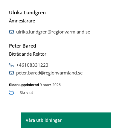
Ulrika Lundgren
Ämneslärare
ulrika.lundgren@regionvarmland.se
Peter Bared
Biträdande Rektor
+46108331223
peter.bared@regionvarmland.se
9 mars 2026
Sidan uppdaterad
Skriv ut
Våra utbildningar