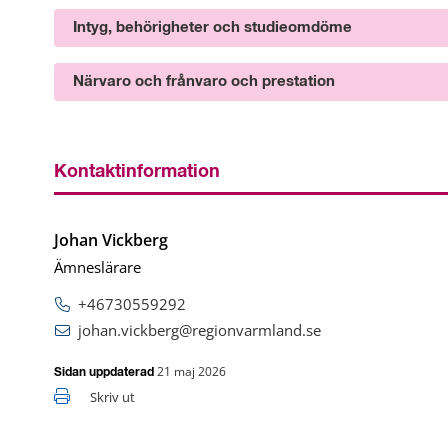
Intyg, behörigheter och studieomdöme
Närvaro och frånvaro och prestation
Kontaktinformation
Johan Vickberg
Ämneslärare
+46730559292
johan.vickberg@regionvarmland.se
21 maj 2026
Sidan uppdaterad
Skriv ut