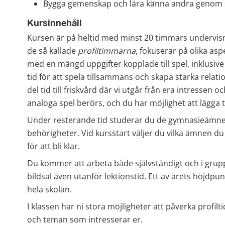
Bygga gemenskap och lära känna andra genom 
Kursinnehåll
Kursen är på heltid med minst 20 timmars undervisn
de så kallade 
profiltimmarna
, fokuserar på olika as
med en mängd uppgifter kopplade till spel, inklusive k
tid för att spela tillsammans och skapa starka relati
del tid till friskvård där vi utgår från era intressen oc
analoga spel berörs, och du har möjlighet att lägga 
Under resterande tid studerar du de gymnasieämnen
behörigheter. Vid kursstart väljer du vilka ämnen du
för att bli klar.
Du kommer att arbeta både självständigt och i grupp o
bildsal även utanför lektionstid. Ett av årets höjdpu
hela skolan.
I klassen har ni stora möjligheter att påverka profilti
och teman som intresserar er.