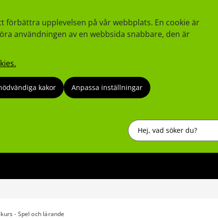
tt förbättra upplevelsen på vår webbplats. En cookie är
tt göra användningen av en webbsida snabbare, den är
kies.
nödvändiga kakor
Anpassa inställningar
Sök
kurs - Spel och lärande