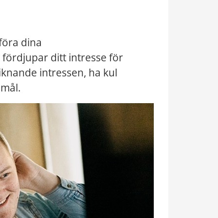
föra dina 
rdjupar ditt intresse för 
knande intressen, ha kul 
emål.