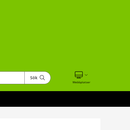
Sök
Visa våra andra webbplatser
Webbplatser