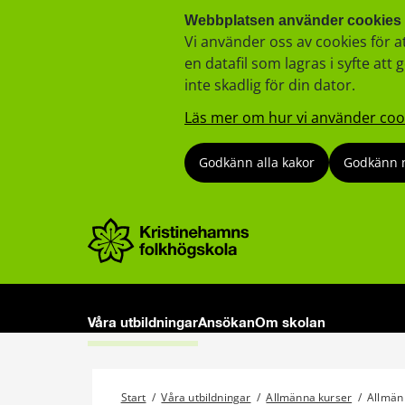
Webbplatsen använder cookies
Vi använder oss av cookies för a
en datafil som lagras i syfte a
inte skadlig för din dator.
Läs mer om hur vi använder coo
Godkänn alla kakor
Godkänn 
Våra utbildningar
Ansökan
Om skolan
Start
/
Våra utbildningar
/
Allmänna kurser
/
Allmän 