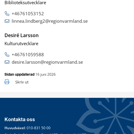
Biblioteksutvecklare
+46761053152
linnea.lindberg2@regionvarmland.se
Desiré Larsson
Kulturutvecklare
+46761059588
desire.larsson@regionvarmland.se
16 juni 2026
Sidan uppdaterad
Skriv ut
Kontakta oss
Huvudväxel
: 
010-831 50 00