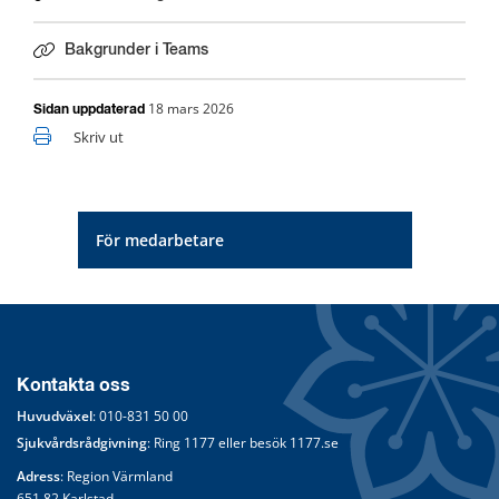
Bakgrunder i Teams
18 mars 2026
Sidan uppdaterad
Skriv ut
För medarbetare
Kontakta oss
Huvudväxel
: 
010-831 50 00
Sjukvårdsrådgivning
: Ring 
1177
 eller besök 
1177.se
Adress
: Region Värmland
651 82 Karlstad