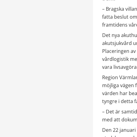
– Bragska villan
fatta beslut om
framtidens vård
Det nya akuthus
akutsjukvård un
Placeringen av 
vårdlogistik me
vara livsavgöra
Region Värmlan
möjliga vägen f
värden har bea
tyngre i detta fa
– Det är samtidi
med att dokume
Den 22 januari 