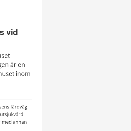
 vid 
set 
en är en 
huset inom 
sens färdväg 
utsjukvård 
r med annan 