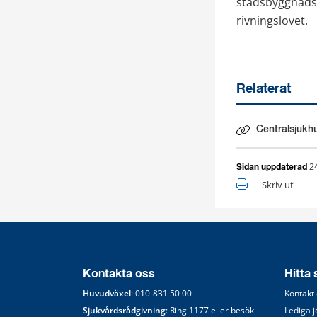
stadsbyggnadsn
rivningslovet.
Relaterat
Centralsjukh
2
Sidan uppdaterad
Skriv ut
Kontakta oss
Hitta
Huvudväxel
: 
010-831 50 00
Kontakt
Sjukvårdsrådgivning
: Ring 
1177
 eller besök 
Lediga 