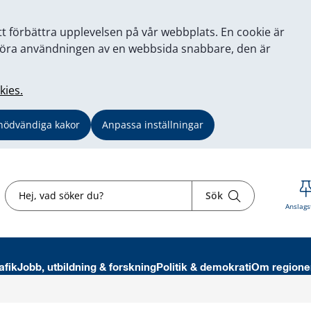
tt förbättra upplevelsen på vår webbplats. En cookie är
tt göra användningen av en webbsida snabbare, den är
kies.
nödvändiga kakor
Anpassa inställningar
Sök
Sök
Anslags
afik
Jobb, utbildning & forskning
Politik & demokrati
Om regione