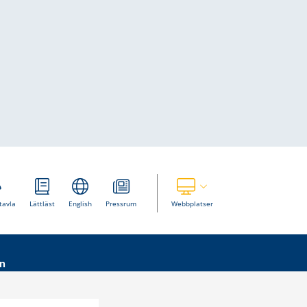
Visa våra andra webbplatser
tavla
Lättläst
English
Pressrum
Webbplatser
n