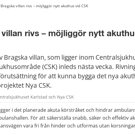
Bragska villan rivs – möjliggör nytt akuthus vid CSK
villan rivs – möjliggör nytt akuthus
v Bragska villan, som ligger inom Centralsjukhu
jukhusområde (CSK) inleds nästa vecka. Rivning
örutsättning för att kunna bygga det nya akut
rojektet Nya CSK.
ntralsjukhuset Karlstad och Nya CSK
ligger i det planerade akuta körstråket och hindrar ambulan
bulanshallen. För att säkerställa snabb, säker och effektiv ak
nsvägen vara fri från hinder och utformas utan korsninga