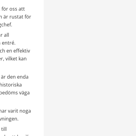
för oss att 
är rustat för 
gchef.
all 
entré. 
h en effektiv 
 vilket kan 
 är den enda 
istoriska 
 bedöms väga 
har varit noga 
vningen.
ll 