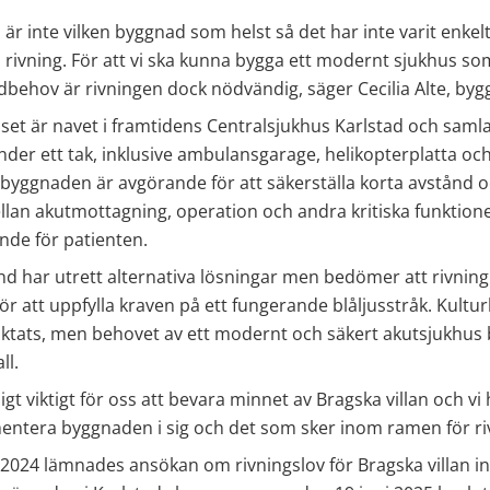
 är inte vilken byggnad som helst så det har inte varit enkelt 
 rivning. För att vi ska kunna bygga ett modernt sjukhus som 
behov är rivningen dock nödvändig, säger Cecilia Alte, byg
et är navet i framtidens Centralsjukhus Karlstad och samlar 
der ett tak, inklusive ambulansgarage, helikopterplatta och 
byggnaden är avgörande för att säkerställa korta avstånd oc
llan akutmottagning, operation och andra kritiska funktioner,
nde för patienten.
d har utrett alternativa lösningar men bedömer att rivning
ör att uppfylla kraven på ett fungerande blåljusstråk. Kulturh
ktats, men behovet av ett modernt och säkert akutsjukhus
ll.
gt viktigt för oss att bevara minnet av Bragska villan och vi 
ntera byggnaden i sig och det som sker inom ramen för ri
2024 lämnades ansökan om rivningslov för Bragska villan in ti