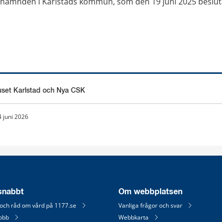
ämnden i Karlstads kommun, som den 19 juni 2025 beslutad
uset Karlstad och Nya CSK
4 juni 2026
 snabbt
Om webbplatsen
 och råd om vård på 1177.se
Vanliga frågor och svar
jobb
Webbkarta