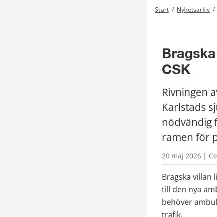
Start
/
Nyhetsarkiv
/
Bragska 
CSK
Rivningen a
Karlstads s
nödvändig f
ramen för p
20 maj 2026 | Ce
Bragska villan 
till den nya am
behöver ambula
trafik.