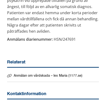
psykatrin vid upprepade tillfällen på grund av 
ångest, till följd av en allvarlig somatisk diagnos. 
Patienten var endast hemma under korta perioder 
mellan vårdtillfällena och fick då annan behandling. 
Några dagar efter att patienten skrivits ut 
påträffades hen avliden.
Anmälans diarienummer:
 HSN/247691
Relaterat
Anmälan om vårdskada – lex Maria (1177.se)
Länk till annan webbplats.
Kontaktinformation