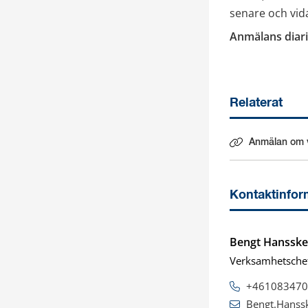
senare och vid
Anmälans diar
Relaterat
Anmälan om v
Länk till ann
Kontaktinfor
Bengt Hansske
Verksamhetsche
+461083470
Bengt.Hanss