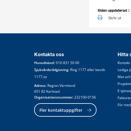
2
Sidan uppdaterad
Skriv ut
Kontakta oss
Hitta
Huvudväxel
: 
010-831 50 00
Kontakt
Sjukvårdsrådgivning
: Ring 
1177
 eller besök 
Lediga 
1177.se
Mat och
Projekt
Adress
: Region Värmland
E-tjänst
651 82 Karlstad
Organisationsnummer:
 232100-0156
Fakture
För med
Fler kontaktuppgifter