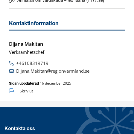
Anmälan om vårdskada – lex Maria (1177.se)
Länk till annan webbplats.
Kontaktinformation
Dijana Makitan
Verksamhetschef
+46108319719
Dijana.Makitan@regionvarmland.se
16 december 2025
Sidan uppdaterad
Skriv ut
Kontakta oss