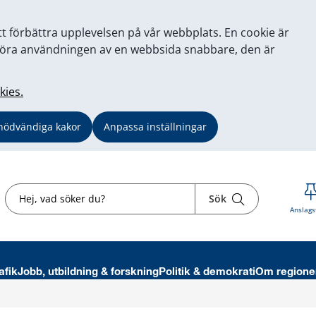
tt förbättra upplevelsen på vår webbplats. En cookie är
tt göra användningen av en webbsida snabbare, den är
kies.
nödvändiga kakor
Anpassa inställningar
Sök
Sök
Anslags
afik
Jobb, utbildning & forskning
Politik & demokrati
Om regione