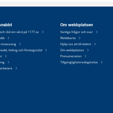
 snabbt
Om webbplatsen
 och råd om vård på 1177.se
Vanliga frågor och svar
jobb
Webbkarta
 restaurang
Hjälp oss att bli bättre
medel, bidrag och företagsstöd
Om webbplatsen
er
Prenumeration
ring
Tillgänglighetsredogörelse
arbetare