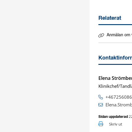
Relaterat
Anmälan om v
Länk till ann
Kontaktinfor
Elena Strömber
Klinikchef/Tandl
+467256086
Elena.Strom
2
Sidan uppdaterad
Skriv ut