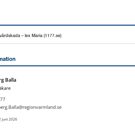
årdskada – lex Maria (1177.se)
an webbplats.
mation
g Balla
äkare
77
berg.Balla@regionvarmland.se
2 juni 2026