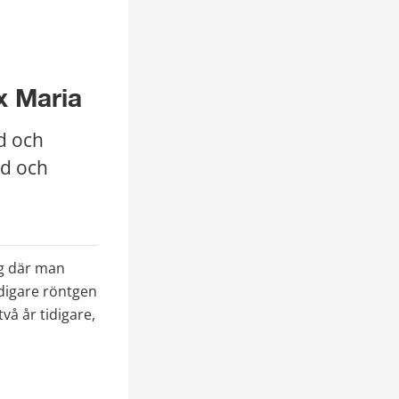
x Maria
 och 
d och 
g där man 
igare röntgen 
 år tidigare, 