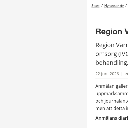
Start
/
Nyhetsarkiv
/
Region V
Region Värm
omsorg (IVO)
behandling
22 juni 2026 | le
Anmälan gäller
uppmärksammade
och journalant
men att detta 
Anmälans diar