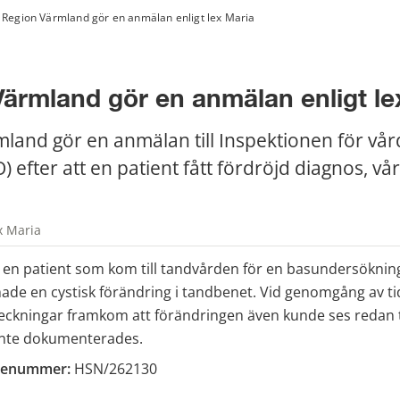
Region Värmland gör en anmälan enligt lex Maria
ärmland gör en anmälan enligt le
land gör en anmälan till Inspektionen för vård
 efter att en patient fått fördröjd diagnos, vår
.
x Maria
 en patient som kom till tandvården för en basundersöknin
 en cystisk förändring i tandbenet. Vid genomgång av tid
eckningar framkom att förändringen även kunde ses redan två
inte dokumenterades.
ienummer:
 HSN/262130