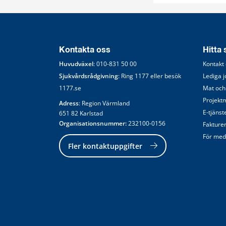
Kontakta oss
Hitta
Huvudväxel
: 
010-831 50 00
Kontakt
Sjukvårdsrådgivning
: Ring 
1177
 eller besök 
Lediga 
1177.se
Mat och
Projekt
Adress
: Region Värmland
E-tjänst
651 82 Karlstad
Organisationsnummer:
 232100-0156
Fakture
För med
Fler kontaktuppgifter