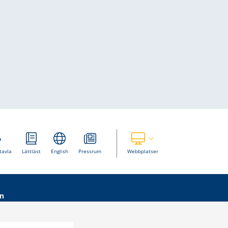
Visa våra andra webbplatser
tavla
Lättläst
English
Pressrum
Webbplatser
n