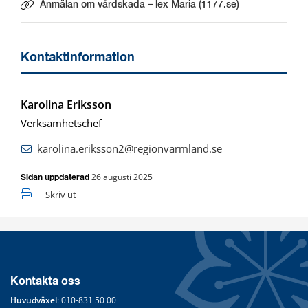
Anmälan om vårdskada – lex Maria (1177.se)
Länk till annan webbplats.
Kontaktinformation
Karolina Eriksson
Verksamhetschef
karolina.eriksson2@regionvarmland.se
26 augusti 2025
Sidan uppdaterad
Skriv ut
Kontakta oss
Huvudväxel
: 
010-831 50 00