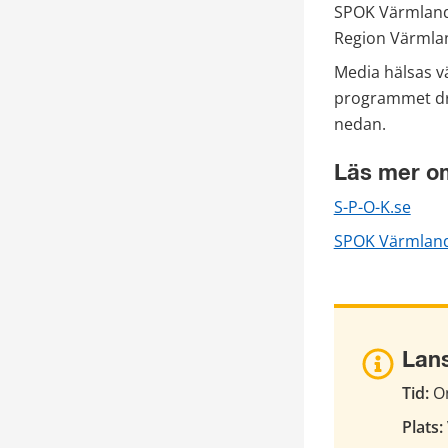
SPOK Värmland 
Region Värmla
Media hälsas vä
programmet drar
nedan.
Läs mer 
S-P-O-K.se
SPOK Värmlan
Lan
Tid:
 O
Plats: