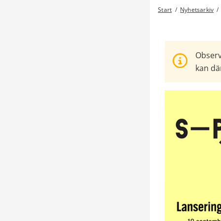
Start
/
Nyhetsarkiv
/
Observ
kan där