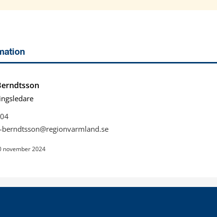
mation
Berndtsson
ingsledare
04
n-berndtsson@regionvarmland.se
0 november 2024