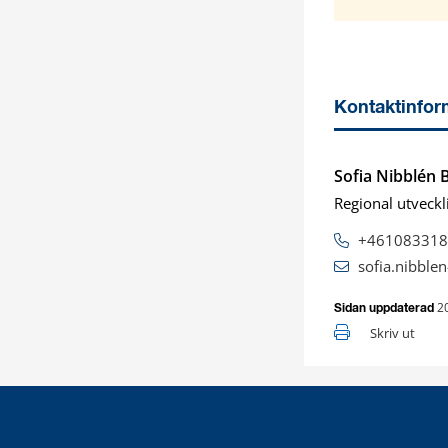
Kontaktinfor
Sofia Nibblén 
Regional utveckl
+461083318
sofia.nibble
2
Sidan uppdaterad
Skriv ut