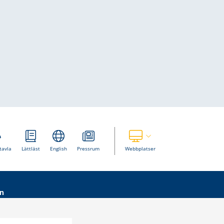
Visa våra andra webbplatser
tavla
Lättläst
English
Pressrum
Webbplatser
n