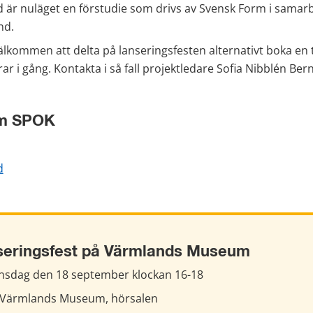
är nuläget en förstudie som drivs av Svensk Form i samar
nd.
lkommen att delta på lanseringsfesten alternativt boka en t
 i gång. Kontakta i så fall projektledare Sofia Nibblén Bern
om SPOK
d
seringsfest på Värmlands Museum
nsdag den 18 september klockan 16-18
 Värmlands Museum, hörsalen