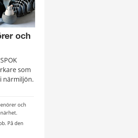
rer och 
 SPOK 
erkare som 
 närmiljön.
renörer och 
 närhet.
b. På den 