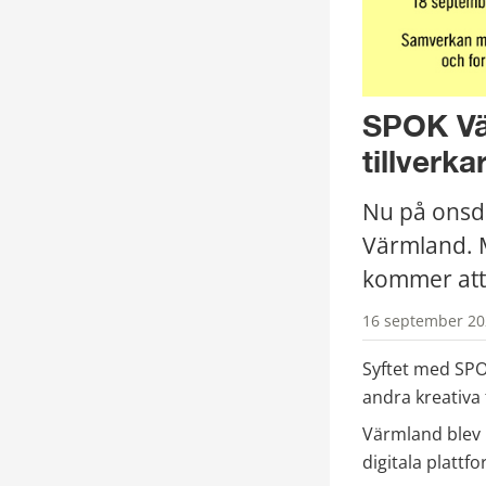
SPOK Vär
tillverka
Nu på onsda
Värmland. M
kommer att 
16 september 20
Syftet med SPOK
andra kreativa 
Värmland blev i
digitala plattf