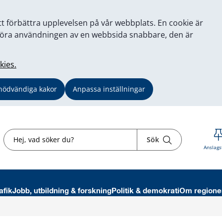
tt förbättra upplevelsen på vår webbplats. En cookie är
tt göra användningen av en webbsida snabbare, den är
kies.
nödvändiga kakor
Anpassa inställningar
Sök
Sök
Anslags
afik
Jobb, utbildning & forskning
Politik & demokrati
Om regione