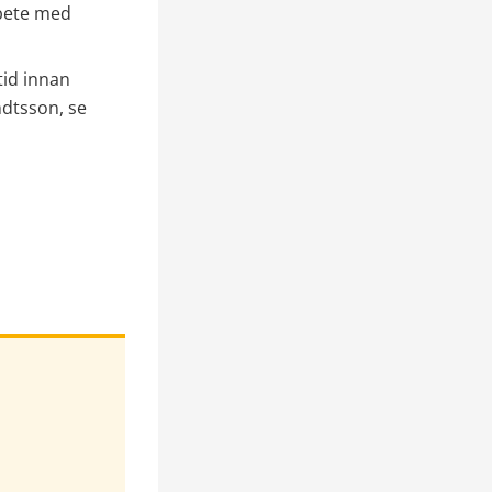
bete med 
id innan 
dtsson, se 