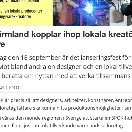
mland kopplar ihop lokala kreatö
re
g den 18 september är det lanseringsfest för
öt bland andra en designer och en lokal tillv
berätta om nyttan med att verka tillsammans i
24 | Press
 är precis så, att designers, arkitekter, konstnärer, entrep
företag lättare ska kunna hitta produktionsmöjligheter i sin
 våras den nionde regionen i Sverige att starta en SPOK-hub
ormen finns just nu tolv tillverkande värmländska företag.