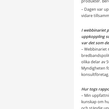
produkter. Ber
– Dagen var up
vidare tillsamm
I webbinariet p
uppkoppling so
var det som de
– Webbinariet ri
bredbandspoliti
olika delar av 
Myndigheten fö
konsultföretag
Hur togs rapp
– Min uppfattni
kunskap om hur
och ständig up