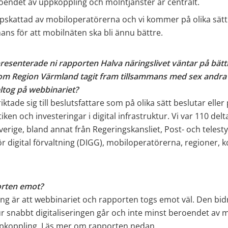
oendet av uppkoppling och molntjänster är centralt.
pskattad av mobiloperatörerna och vi kommer på olika sätt 
ans för att mobilnäten ska bli ännu bättre.
resenterade ni rapporten Halva näringslivet väntar på bättr
m Region Värmland tagit fram tillsammans med sex andra re
ltog på webbinariet? 
ktade sig till beslutsfattare som på olika sätt beslutar eller 
ken och investeringar i digital infrastruktur. Vi var 110 delt
Sverige, bland annat från Regeringskansliet, Post- och telesty
r digital förvaltning (DIGG), mobiloperatörerna, regioner,
.
orten emot?
ng är att webbinariet och rapporten togs emot väl. Den bidrar
 snabbt digitaliseringen går och inte minst beroendet av m
pkoppling. Läs mer om rapporten nedan.