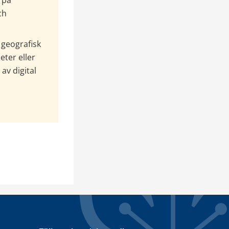
på 
h 
geografisk 
ter eller 
v digital 