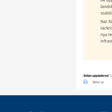
de upp
lands
stabili
När f
täckni
nya te
infras
1
Sidan uppdaterad
Skriv ut