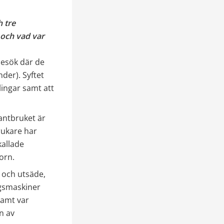
tre 
och vad var 
esök där de 
der). Syftet 
ingar samt att 
antbruket är 
rukare har 
allade 
orn.
och utsäde, 
gsmaskiner 
amt var 
 av 