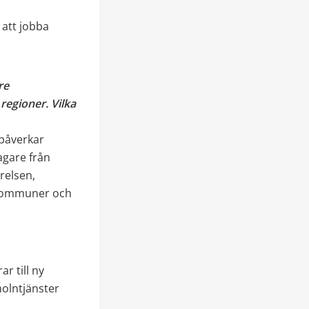
att jobba 
e 
gioner. Vilka 
påverkar 
agare från 
relsen, 
 kommuner och 
 till ny 
olntjänster 