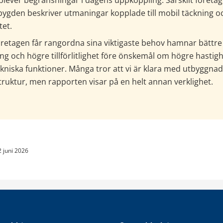
lever begränsningar i dagens uppkoppling. Särskilt företag 
bygden beskriver utmaningar kopplade till mobil täckning oc
tet.
öretagen får rangordna sina viktigaste behov hamnar bättre 
ng och högre tillförlitlighet före önskemål om högre hastighe
kniska funktioner. Många tror att vi är klara med utbyggnad a
truktur, men rapporten visar på en helt annan verklighet.
2 juni 2026