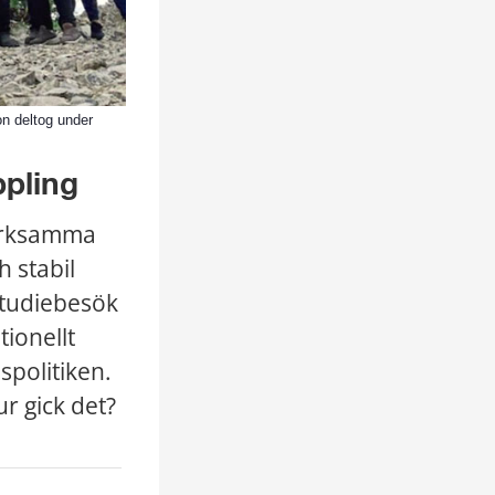
n deltog under
ppling
ärksamma 
 stabil 
tudiebesök 
onellt 
politiken. 
r gick det?