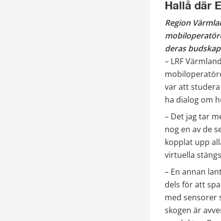
Hallå där 
Region Värmlan
mobiloperatörer
deras budskap
– LRF Värmland
mobiloperatörer
var att studera
ha dialog om h
– Det jag tar m
nog en av de se
kopplat upp all
virtuella stäng
– En annan lan
dels för att sp
med sensorer s
skogen är avver