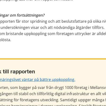
ngar om fortsättningen? 
porten får stor spridning och att beslutsfattare på olika nivåe
undersökningen visar och att nödvändiga åtgärder tillförs.
m bristande uppkoppling som företagen uttrycker är alldeles
olösta.
 till rapporten
näringslivet väntar på bättre uppkoppling.
ten, som bygger på svar från drygt 1000 företag i Mellansver
lgången till stabil och tillförlitlig digital infrastruktur en allt vi
ättning för företagens utveckling. Samtidigt uppger många f