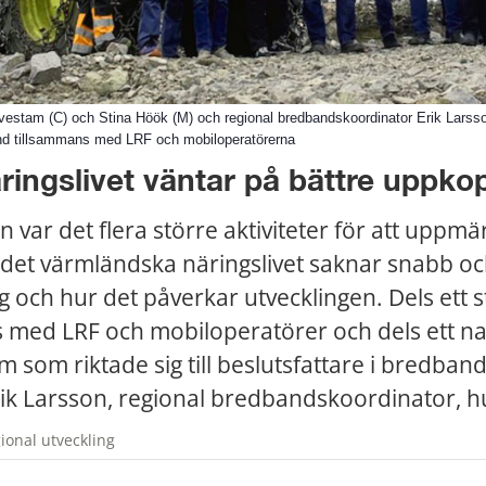
vestam (C) och Stina Höök (M) och regional bredbandskoordinator Erik Larsso
nd tillsammans med LRF och mobiloperatörerna
ringslivet väntar på bättre uppko
n var det flera större aktiviteter för att uppm
v det värmländska näringslivet saknar snabb och
 och hur det påverkar utvecklingen. Dels ett s
 med LRF och mobiloperatörer och dels ett nati
som riktade sig till beslutsfattare i bredbands
rik Larsson, regional bredbandskoordinator, hu
ional utveckling