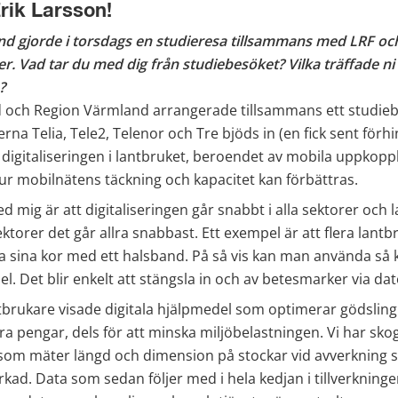
Erik Larsson!
d gjorde i torsdags en studieresa tillsammans med LRF och 
. Vad tar du med dig från studiebesöket? Vilka träffade ni 
? 
 och Region Värmland arrangerade tillsammans ett studieb
na Telia, Tele2, Telenor och Tre bjöds in (en fick sent förhin
 digitaliseringen i lantbruket, beroendet av mobila uppkoppl
ur mobilnätens täckning och kapacitet kan förbättras.
ed mig är att digitaliseringen går snabbt i alla sektorer och l
ktorer det går allra snabbast. Ett exempel är att flera lantb
a sina kor med ett halsband. På så vis kan man använda så k
sel. Det blir enkelt att stängsla in och av betesmarker via dat
tbrukare visade digitala hjälpmedel som optimerar gödsling 
ara pengar, dels för att minska miljöbelastningen. Vi har sko
om mäter längd och dimension på stockar vid avverkning s
kad. Data som sedan följer med i hela kedjan i tillverkningen