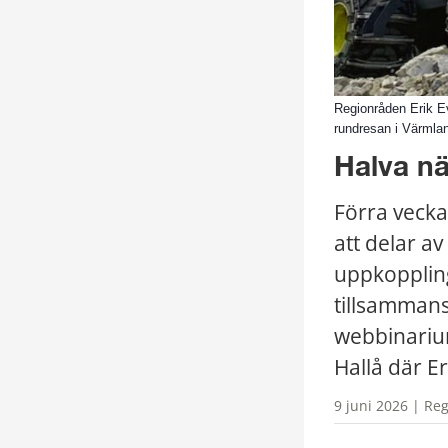
Regionråden Erik E
rundresan i Värmla
Halva nä
Förra vecka
att delar a
uppkoppling
tillsammans
webbinarium 
Hallå där E
9 juni 2026 | Reg