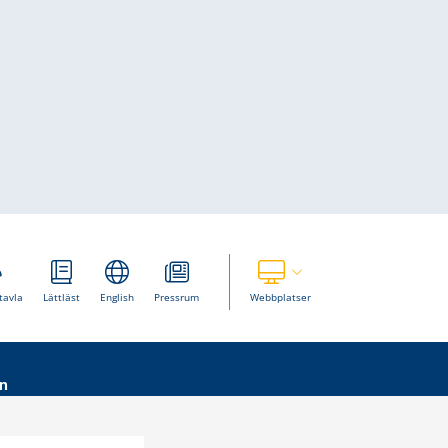
Visa våra andra webbplatser
tavla
Lättläst
English
Pressrum
Webbplatser
n