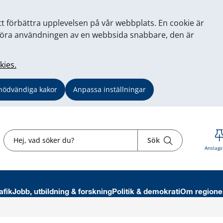
tt förbättra upplevelsen på vår webbplats. En cookie är
tt göra användningen av en webbsida snabbare, den är
kies.
nödvändiga kakor
Anpassa inställningar
Sök
Sök
Anslags
afik
Jobb, utbildning & forskning
Politik & demokrati
Om regione