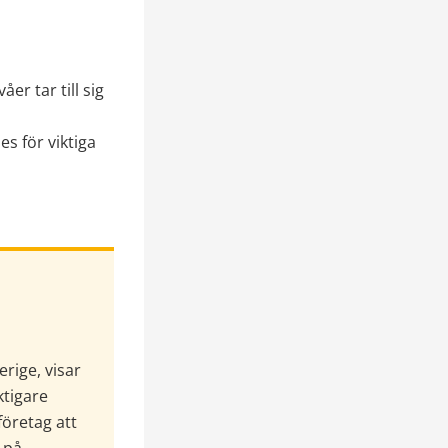
r tar till sig 
 för viktiga 
ige, visar 
ktigare 
öretag att 