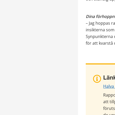
Dina förhoppni
– Jag hoppas rap
insikterna som 
Synpunkterna o
för att kvarstå 
Länk
Halva 
Rappor
att til
föruts