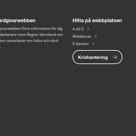
rdgivarwebben
Hitta på webbplatsen
ivarwebben finns information för dig 
A till Ö
arbetare inom Region Värmland och 
Webbkarta
 som samarbetar om hälsa och vård 
E-tjänster
.
Krishantering