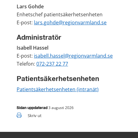
Lars Gohde
Enhetschef patientsäkerhetsenheten
E-post: 
lars.gohde@regionvarmland.se
Administratör
Isabell Hassel
E-post: 
isabell.hassel@regionvarmland.se
Telefon: 
072-237 22 77
Patientsäkerhetsenheten
Patientsäkerhetsenheten (intranät)
3 augusti 2026
Sidan uppdaterad
Skriv ut