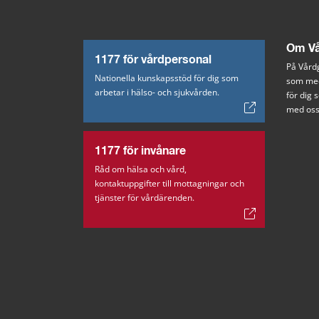
Om Vå
1177 för vårdpersonal
På Vårdg
Nationella kunskapsstöd för dig som
som med
arbetar i hälso- och sjukvården.
för dig
med oss
1177 för invånare
Råd om hälsa och vård,
kontaktuppgifter till mottagningar och
tjänster för vårdärenden.