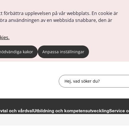
tt förbättra upplevelsen på vår webbplats. En cookie är
tt göra användningen av en webbsida snabbare, den är
kies.
nödvändiga kakor
Anpassa inställningar
Sök
tal och vårdval
Utbildning och kompetensutveckling
Service o