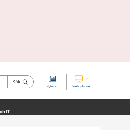
Sök
Visa våra andra webbplatser
Nyheter
Webbplatser
ch IT