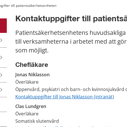
gifter till patientsäkerhetsenheten
Kontaktuppgifter till patient
Patientsäkerhetsenhetens huvudsakliga u
till verksamheterna i arbetet med att gö
som möjligt.
Chefläkare
Jonas Niklasson
Överläkare 
Öppenvård, psykiatri och barn- och kvinnosjukvård o
Kontaktuppgifter till Jonas Niklasson (intranät)
Clas Lundgren
Överläkare 
Somatisk slutenvård