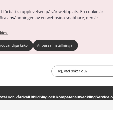
tt förbättra upplevelsen på vår webbplats. En cookie är
tt göra användningen av en webbsida snabbare, den är
kies.
nödvändiga kakor
Anpassa inställningar
Sök
tal och vårdval
Utbildning och kompetensutveckling
Service o