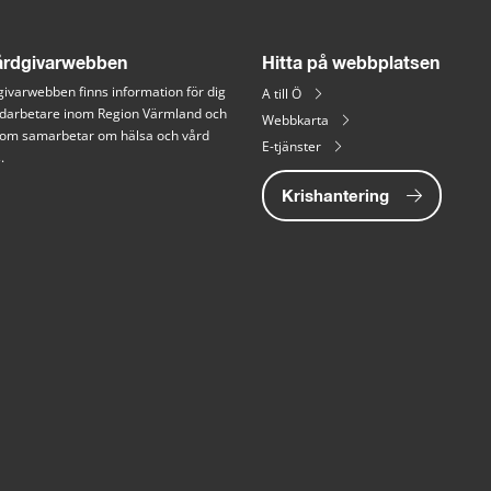
rdgivarwebben
Hitta på webbplatsen
ivarwebben finns information för dig 
A till Ö
arbetare inom Region Värmland och 
Webbkarta
 som samarbetar om hälsa och vård 
E-tjänster
.
Krishantering