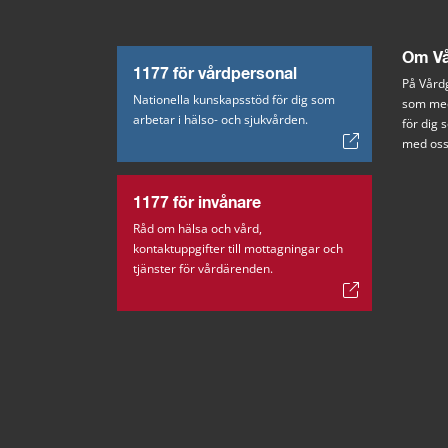
Om Vå
1177 för vårdpersonal
På Vårdg
Nationella kunskapsstöd för dig som
som med
arbetar i hälso- och sjukvården.
för dig
med oss
1177 för invånare
Råd om hälsa och vård,
kontaktuppgifter till mottagningar och
tjänster för vårdärenden.