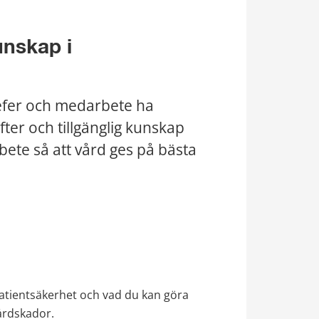
nskap i 
fer och medarbete ha 
er och tillgänglig kunskap 
rbete så att vård ges på bästa 
 patientsäkerhet och vad du kan göra 
årdskador.