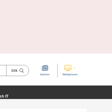
Sök
Visa våra andra webbplatser
Nyheter
Webbplatser
ch IT