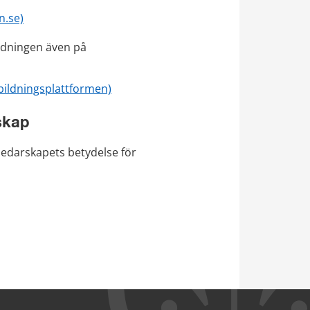
n.se)
ldningen även på 
tbildningsplattformen)
skap
edarskapets betydelse för 