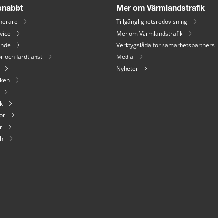
 snabbt
Mer om Värmlandstrafik
nerare
Tillgänglighetsredovisning
vice
Mer om Värmlandstrafik
ende
Verktygslåda för samarbetspartners
r och färdtjänst
Media
Nyheter
iken
ik
or
r
sh