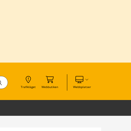
Visa våra andra webbplatser
Trafikläget
Webbutiken
Webbplatser