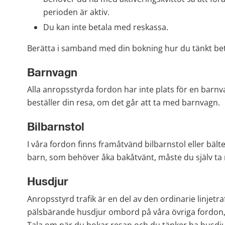
perioden är aktiv.
Du kan inte betala med reskassa.
Berätta i samband med din bokning hur du tänkt bet
Barnvagn
Alla anropsstyrda fordon har inte plats för en barnv
beställer din resa, om det går att ta med barnvagn.
Bilbarnstol
I våra fordon finns framåtvänd bilbarnstol eller bäl
barn, som behöver åka bakåtvänt, måste du själv ta 
Husdjur
Anropsstyrd trafik är en del av den ordinarie linjetrafi
pälsbärande husdjur ombord på våra övriga fordon, s
Tala om när du bokar resan och du tänker ha husdj