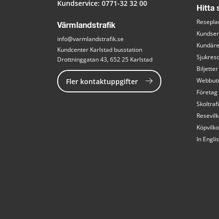
Kundservice: 
0771-32 32 00
Hitta
Resepla
Värmlandstrafik
Kundser
info@varmlandstrafik.se
Kundär
Kundcenter Karlstad busstation
Sjukreso
Drottninggatan 43, 652 25 Karlstad
Biljetter
Fler kontaktuppgifter
Webbut
Företag
Skoltraf
Resevilk
Köpvilko
In Engli