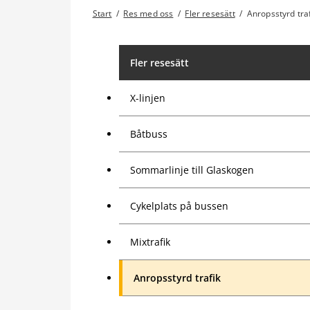
Start
/
Res med oss
/
Fler resesätt
/
Anropsstyrd tra
Fler resesätt
X-linjen
Båtbuss
Sommarlinje till Glaskogen
Cykelplats på bussen
Mixtrafik
Anropsstyrd trafik