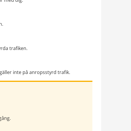
n.
rda trafiken.
äller inte på anropsstyrd trafik.
gång.