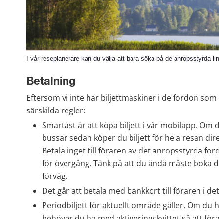
I vår reseplanerare kan du välja att bara söka på de anropsstyrda linje
Betalning
Eftersom vi inte har biljettmaskiner i de fordon som k
särskilda regler:
Smartast är att köpa biljett i vår mobilapp. Om d
bussar sedan köper du biljett för hela resan dire
Betala inget till föraren av det anropsstyrda ford
för övergång. Tänk på att du ändå måste boka de
förväg.
Det går att betala med bankkort till föraren i d
Periodbiljett för aktuellt område gäller. Om du h
behöver du ha med aktiveringskvittot så att förar