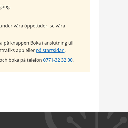
vgång.
Bokning, både digitalt och via telefon, görs under våra öppettider, se våra 
 på knappen Boka i anslutning till 
trafiks app eller 
på startsidan
.
och boka på telefon 
0771-32 32 00
.