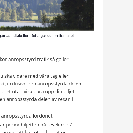
rnas tidtabeller. Detta gör du i mittenfältet.
ör anropsstyrd trafik så gäller 
u ska vidare med våra tåg eller 
kt, inklusive den anropsstyrda delen. 
onet utan visa bara upp din biljett 
n anropsstyrda delen av resan i 
et anropsstyrda fordonet.
ar periodbiljetten på resekort så 
en ser att kortet är laddat och 