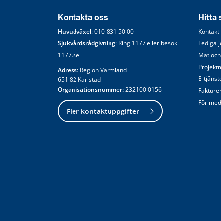
Kontakta oss
Hitta
Huvudväxel
: 
010-831 50 00
Kontakt
Sjukvårdsrådgivning
: Ring 
1177
 eller besök 
Lediga 
1177.se
Mat och
Projekt
Adress
: Region Värmland
E-tjänst
651 82 Karlstad
Organisationsnummer:
 232100-0156
Fakture
För med
Fler kontaktuppgifter