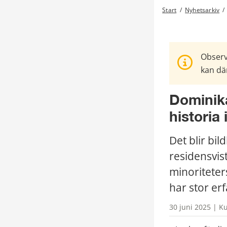
Start
/
Nyhetsarkiv
/
Observ
kan där
Dominika
historia
Det blir bi
residensvist
minoriteters
har stor er
30 juni 2025 | Ku