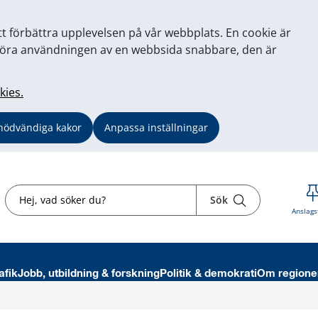
tt förbättra upplevelsen på vår webbplats. En cookie är
tt göra användningen av en webbsida snabbare, den är
kies.
nödvändiga kakor
Anpassa inställningar
Sök
Sök
Anslags
afik
Jobb, utbildning & forskning
Politik & demokrati
Om regione