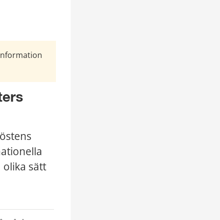
Information
ers 
östens 
ationella 
lika sätt 