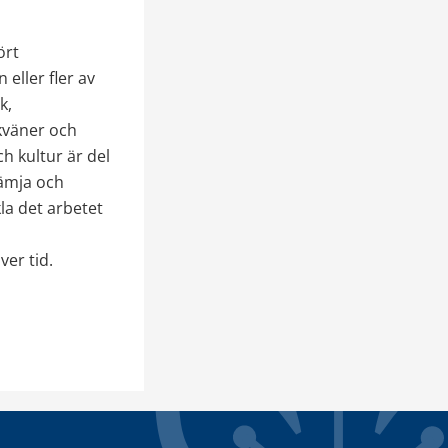
rt 
eller fler av 
, 
väner och 
h kultur är del 
ämja och 
la det arbetet 
ver tid.