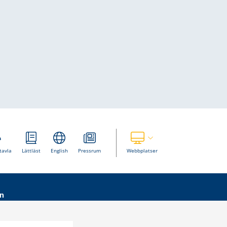
Visa våra andra webbplatser
tavla
Lättläst
English
Pressrum
Webbplatser
n