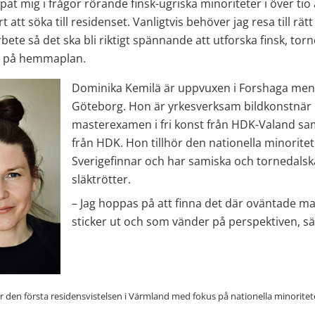
pat mig i frågor rörande finsk-ugriska minoriteter i över tio å
t att söka till residenset. Vanligtvis behöver jag resa till rätt
rbete så det ska bli riktigt spännande att utforska finsk, torn
a på hemmaplan.
Dominika Kemilä är uppvuxen i Forshaga men b
Göteborg. Hon är yrkesverksam bildkonstnär
masterexamen i fri konst från HDK-Valand samt 
från HDK. Hon tillhör den nationella minoritet
Sverigefinnar och har samiska och tornedalska
släktrötter.
– Jag hoppas på att finna det där oväntade ma
sticker ut och som vänder på perspektiven, s
 den första residensvistelsen i Värmland med fokus på nationella minoritete