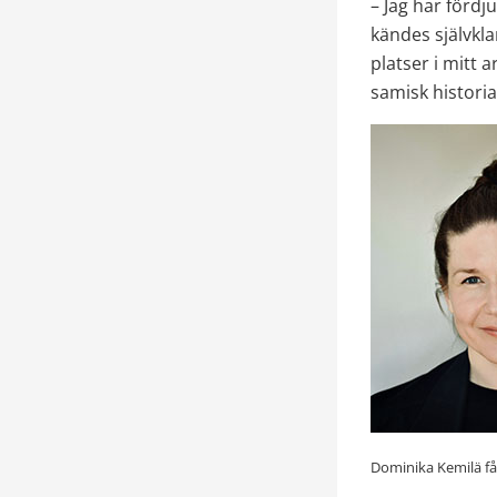
– Jag har fördju
kändes självklar
platser i mitt a
samisk histori
Dominika Kemilä får