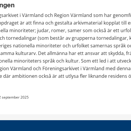
ingen
gsarkivet i Värmland och Region Värmland som har genomfö
draget är att finna och gestalta arkivmaterial kopplat till en 
ella minoriteter; judar, romer, samer som också är ett urfolk
och tornedalingar (som består av grupperna tornedalingar, k
veriges nationella minoriteter och urfolket samernas språk oc
amma kulturarv. Det allmänna har ett ansvar att skydda, fr
onella minoriteters språk och kultur. Som ett led i att utveck
ion Värmland och Föreningsarkivet i Värmland med denna 
e där ambitionen också är att utlysa fler liknande residens ö
2 september 2025