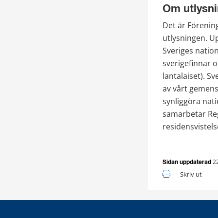
Om utlysn
Det är Förenin
utlysningen. Upp
Sveriges nation
sverigefinnar 
lantalaiset). S
av vårt gemens
synliggöra nati
samarbetar Reg
residensvistels
2
Sidan uppdaterad
Skriv ut