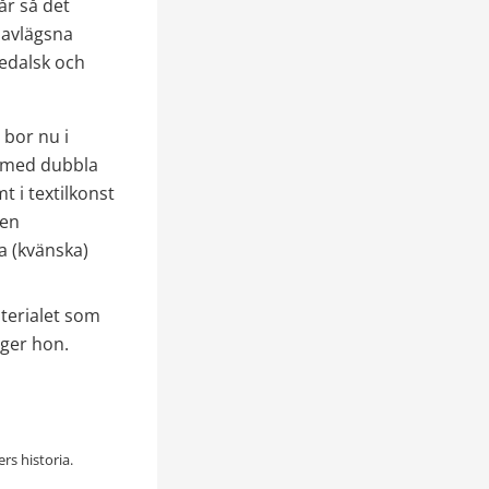
r så det 
 avlägsna 
edalsk och 
or nu i 
 med dubbla 
i textilkonst 
en 
 (kvänska) 
terialet som 
äger hon.
rs historia.