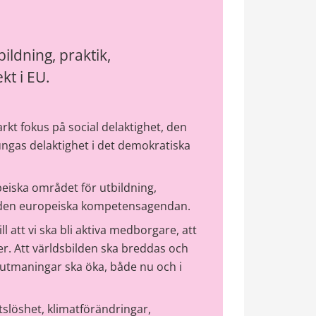
ldning, praktik, 
t i EU.
t fokus på social delaktighet, den 
ngas delaktighet i det demokratiska 
ska området för utbildning, 
ch den europeiska kompetensagendan.
l att vi ska bli aktiva medborgare, att 
. Att världsbilden ska breddas och 
 utmaningar ska öka, både nu och i 
slöshet, klimatförändringar, 