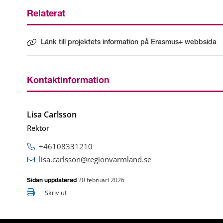
Relaterat
Länk till projektets information på Erasmus+ webbsida
Länk till annan webbplats.
Kontaktinformation
Lisa Carlsson
Rektor
+46108331210
lisa.carlsson@regionvarmland.se
20 februari 2026
Sidan uppdaterad
Skriv ut