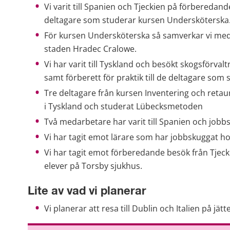
Vi varit till Spanien och Tjeckien på förberedande
deltagare som studerar kursen Undersköterska
För kursen Undersköterska så samverkar vi med en
staden Hradec Cralowe.
Vi har varit till Tyskland och besökt skogsförva
samt förberett för praktik till de deltagare som 
Tre deltagare från kursen Inventering och retaur
i Tyskland och studerat Lübecksmetoden
Två medarbetare har varit till Spanien och jobb
Vi har tagit emot lärare som har jobbskuggat hos
Vi har tagit emot förberedande besök från Tjecki
elever på Torsby sjukhus.
Lite av vad vi planerar
Vi planerar att resa till Dublin och Italien på j