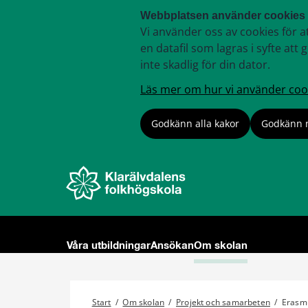
Webbplatsen använder cookies
Vi använder oss av cookies för a
en datafil som lagras i syfte a
inte skadlig för din dator.
Läs mer om hur vi använder coo
Godkänn alla kakor
Godkänn 
Våra utbildningar
Ansökan
Om skolan
Start
/
Om skolan
/
Projekt och samarbeten
/
Erasm