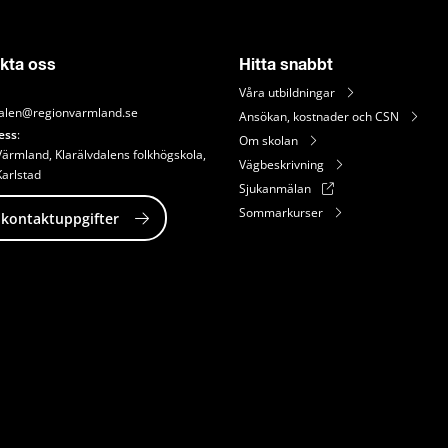
kta oss
Hitta snabbt
Våra utbildningar
dalen@regionvarmland.se
Ansökan, kostnader och CSN
ess
: 
Om skolan
ärmland, Klarälvdalens folkhögskola, 
Vägbeskrivning
Karlstad
Sjukanmälan
Sommarkurser
 kontaktuppgifter