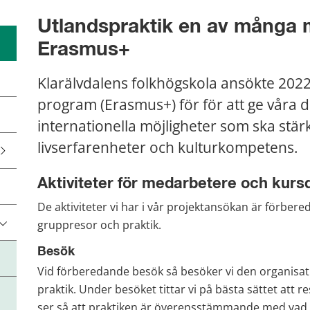
Utlandspraktik en av många m
Erasmus+
Klarälvdalens folkhögskola ansökte 2022
program (Erasmus+) för för att ge våra 
internationella möjligheter som ska stärka
livserfarenheter och kulturkompetens.
Aktiviteter för medarbetere och kurs
De aktiviteter vi har i vår projektansökan är förber
gruppresor och praktik.
Besök
Vid förberedande besök så besöker vi den organisati
praktik. Under besöket tittar vi på bästa sättet att r
ser så att praktiken är överensstämmande med vad de