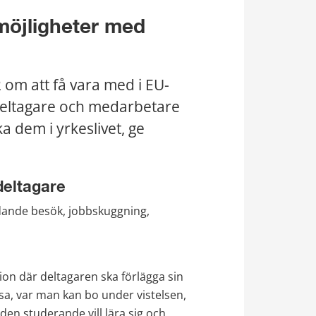
öjligheter med 
 om att få vara med i EU-
deltagare och medarbetare 
 dem i yrkeslivet, ge 
deltagare
edande besök, jobbskuggning, 
on där deltagaren ska förlägga sin 
esa, var man kan bo under vistelsen, 
n studerande vill lära sig och 