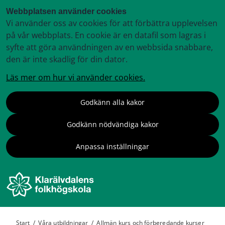
Webbplatsen använder cookies
Vi använder oss av cookies för att förbättra upplevelsen
på vår webbplats. En cookie är en datafil som lagras i
syfte att göra användningen av en webbsida snabbare,
den är inte skadlig för din dator.
Läs mer om hur vi använder cookies.
Godkänn alla kakor
Godkänn nödvändiga kakor
Anpassa inställningar
Start
/
Våra utbildningar
/
Allmän kurs och förberedande kurser