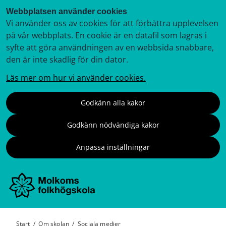
Webbplatsen använder cookies
Vi använder oss av cookies för att förbättra upplevelsen
på vår webbplats. En cookie är en datafil som lagras i
syfte att göra användningen av en webbsida snabbare,
den är inte skadlig för din dator.
Läs mer om hur vi använder cookies.
Godkänn alla kakor
Godkänn nödvändiga kakor
Anpassa inställningar
Start
/
Om skolan
/
Sociala medier