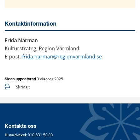
Kontaktinformation
Frida Närman 
Kulturstrateg, Region Värmland
E-post: 
frida.narman@regionvarmland.se
3 oktober 2025
Sidan uppdaterad
Skriv ut
Kontakta oss
Huvudväxel
: 
010-831 50 00