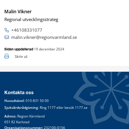
Malin Vikner
Regional utvecklingsstrateg
+46108331077
malin.vikner@regionvarmland.se
19 december 2024
Sidan uppdaterad
Skriv ut
Kontakta oss
Huvudväxel
: 
010-831 50 00
Sjukvårdsrådgivning
: Ring 
1177
 eller besök 
1177.se
Adress
: Region Värmland
651 82 Karlstad
Organisationsnummer:
 232100-0156