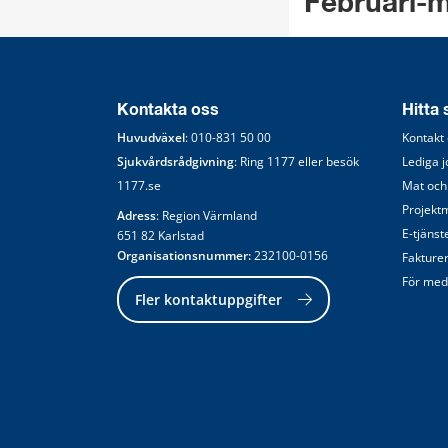
Februari-m
Kontakta oss
Hitta
Huvudväxel
: 
010-831 50 00
Kontakt
Sjukvårdsrådgivning
: Ring 
1177
 eller besök 
Lediga 
1177.se
Mat och
Projekt
Adress
: Region Värmland
E-tjänst
651 82 Karlstad
Organisationsnummer:
 232100-0156
Fakture
För med
Fler kontaktuppgifter