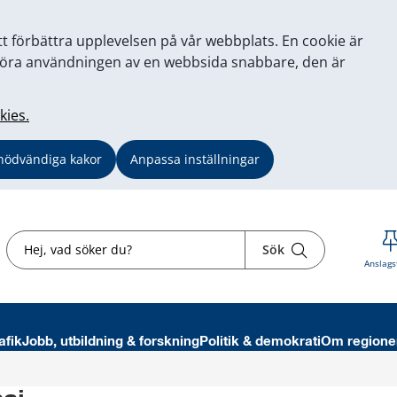
tt förbättra upplevelsen på vår webbplats. En cookie är
tt göra användningen av en webbsida snabbare, den är
kies.
nödvändiga kakor
Anpassa inställningar
Sök
Sök
Anslags
afik
Jobb, utbildning & forskning
Politik & demokrati
Om regione