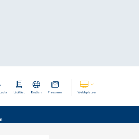
Visa våra andra webbplatser
tavla
Lättläst
English
Pressrum
Webbplatser
n