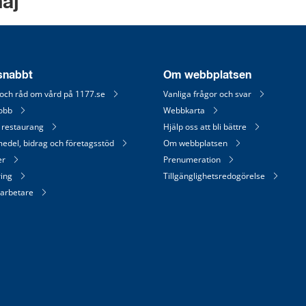
aj
 snabbt
Om webbplatsen
 och råd om vård på 1177.se
Vanliga frågor och svar
jobb
Webbkarta
 restaurang
Hjälp oss att bli bättre
medel, bidrag och företagsstöd
Om webbplatsen
er
Prenumeration
ring
Tillgänglighetsredogörelse
arbetare