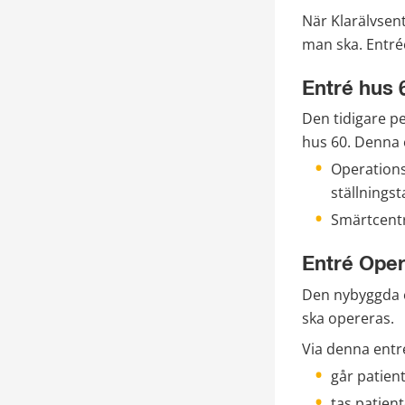
När Klarälvsent
man ska. Entré
Entré hus 
Den tidigare p
hus 60. Denna e
Operations
ställningst
Smärtcen
Entré Oper
Den nybyggda en
ska opereras.
Via denna entr
går patien
tas patien