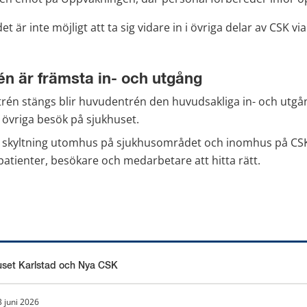
t är inte möjligt att ta sig vidare in i övriga delar av CSK via
n är främsta in- och utgång
trén stängs blir huvudentrén den huvudsakliga in- och utgå
ör övriga besök på sjukhuset.
ig skyltning utomhus på sjukhusområdet och inomhus på CSK 
patienter, besökare och medarbetare att hitta rätt.
uset Karlstad och Nya CSK
3 juni 2026