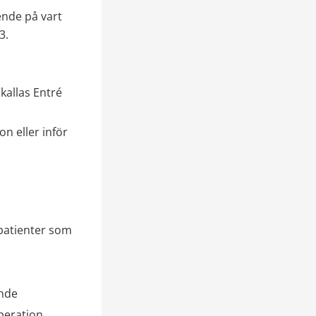
nde på vart 
3.
allas Entré 
 eller inför 
patienter som 
ande
peration.