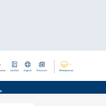
Visa våra andra webbplatser
tavla
Lättläst
English
Pressrum
Webbplatser
n