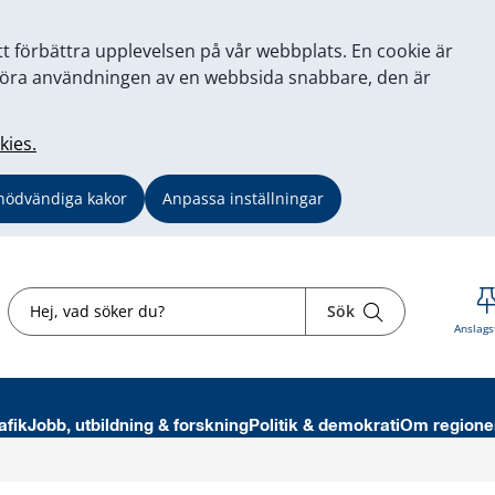
tt förbättra upplevelsen på vår webbplats. En cookie är
tt göra användningen av en webbsida snabbare, den är
kies.
nödvändiga kakor
Anpassa inställningar
Sök
Sök
Anslags
afik
Jobb, utbildning & forskning
Politik & demokrati
Om regione