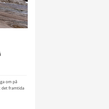
 
gga om på 
 det framtida 