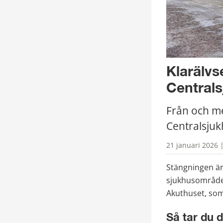
Klarälvs
Centrals
Från och me
Centralsjukh
21 januari 2026 
Stängningen är
sjukhusområdet.
Akuthuset, som
Så tar du d