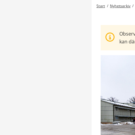
Start
/
Nyhetsarkiv
/
Observ
kan där