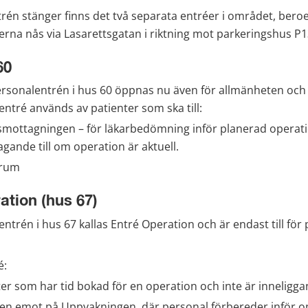
rén stänger finns det två separata entréer i området, beroe
erna nås via Lasarettsgatan i riktning mot parkeringshus P1
60
ersonalentrén i hus 60 öppnas nu även för allmänheten och k
ntré används av patienter som ska till:
mottagningen – för läkarbedömning inför planerad operation
agande till om operation är aktuell.
trum
ation (hus 67)
trén i hus 67 kallas Entré Operation och är endast till för 
é:
ter som har tid bokad för en operation och inte är inneligg
ten emot på Uppvakningen, där personal förbereder inför o