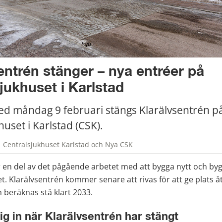
entrén stänger – nya entréer på 
jukhuset i Karlstad
d måndag 9 februari stängs Klarälvsentrén på
uset i Karlstad (CSK).
| Centralsjukhuset Karlstad och Nya CSK
 en del av det pågående arbetet med att bygga nytt och by
 Klarälvsentrén kommer senare att rivas för att ge plats åt
 beräknas stå klart 2033.
ig in när Klarälvsentrén har stängt