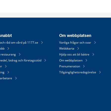
 snabbt
Om webbplatsen
 och råd om vård på 1177.se
Vanliga frågor och svar
jobb
Webbkarta
 restaurang
Hjälp oss att bli bättre
medel, bidrag och företagsstöd
Om webbplatsen
er
Prenumeration
ring
Tillgänglighetsredogörelse
arbetare