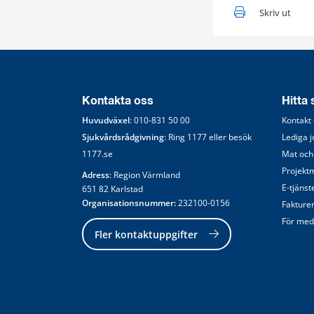
Skriv ut
Kontakta oss
Hitta
Huvudväxel
: 
010-831 50 00
Kontakt
Sjukvårdsrådgivning
: Ring 
1177
 eller besök 
Lediga 
1177.se
Mat och
Projekt
Adress
: Region Värmland
E-tjänst
651 82 Karlstad
Organisationsnummer:
 232100-0156
Fakture
För med
Fler kontaktuppgifter