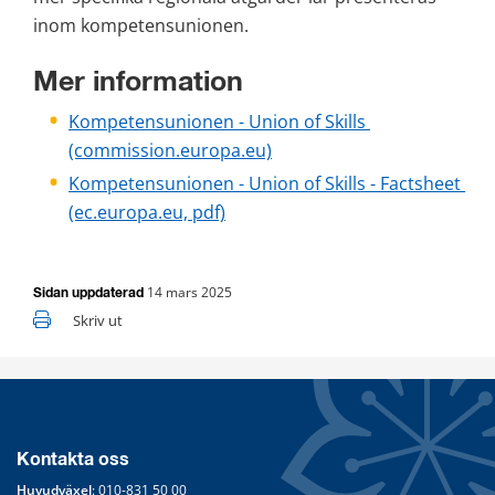
inom kompetensunionen.
Mer information
Kompetensunionen - Union of Skills 
(commission.europa.eu)
Kompetensunionen - Union of Skills - Factsheet 
(ec.europa.eu, pdf)
14 mars 2025
Sidan uppdaterad
Skriv ut
Kontakta oss
Huvudväxel
: 
010-831 50 00