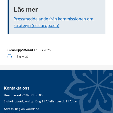
Läs mer
Pressmeddelande från kommissionen om 
strategin (ec.europa.eu)
17 juni 2025
Sidan uppdaterad
Skriv ut
Kontakta oss
Huvudväxel
: 
010-831 50 00
Sjukvårdsrådgivning
: Ring 
1177
 eller besök 
1177.se
Adress
: Region Värmland