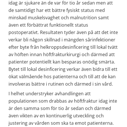
idag är sjukare än de var för tio år sedan men att 
de samtidigt har ett bättre fysiskt status med 
minskad muskelsvaghet och malnutrition samt 
även ett förbättrat funktionellt status 
postoperativt. Resultaten tyder även på att det inte 
verkar bli någon skillnad i mängden sårinfektioner 
efter byte från helkroppsdesinficering till lokal tvätt 
av höften innan höftfrakturkirurgi och därmed att 
patienter potentiellt kan besparas onödig smärta. 
Bytet till lokal desinficering verkar även bidra till ett 
ökat välmående hos patienterna och till att de kan 
involveras bättre i rutinen och därmed i sin vård.
I helhet understryker avhandlingen att 
populationen som drabbas av höftfraktur idag inte 
är den samma som för tio år sedan och därmed 
även vikten av en kontinuerlig utveckling och 
justering av vården som ska ta emot patienterna.