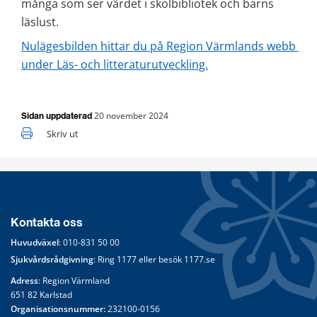
många som ser värdet i skolbibliotek och barns 
läslust.
Nulägesbilden hittar du på Region Värmlands webb 
under Läs- och litteraturutveckling.
20 november 2024
Sidan uppdaterad
Skriv ut
Kontakta oss
Huvudväxel
: 
010-831 50 00
Sjukvårdsrådgivning
: Ring 
1177
 eller besök 
1177.se
Adress
: Region Värmland
651 82 Karlstad
Organisationsnummer:
 232100-0156