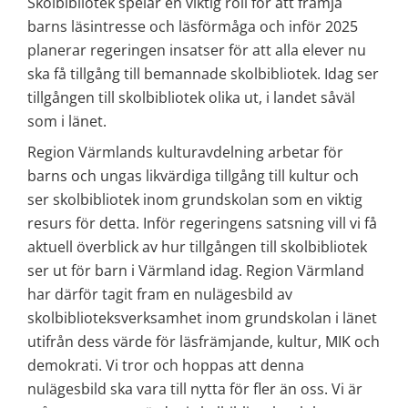
Skolbibliotek spelar en viktig roll för att främja 
barns läsintresse och läsförmåga och inför 2025 
planerar regeringen insatser för att alla elever nu 
ska få tillgång till bemannade skolbibliotek. Idag ser 
tillgången till skolbibliotek olika ut, i landet såväl 
som i länet.
Region Värmlands kulturavdelning arbetar för 
barns och ungas likvärdiga tillgång till kultur och 
ser skolbibliotek inom grundskolan som en viktig 
resurs för detta. Inför regeringens satsning vill vi få 
aktuell överblick av hur tillgången till skolbibliotek 
ser ut för barn i Värmland idag. Region Värmland 
har därför tagit fram en nulägesbild av 
skolbiblioteksverksamhet inom grundskolan i länet 
utifrån dess värde för läsfrämjande, kultur, MIK och 
demokrati. Vi tror och hoppas att denna 
nulägesbild ska vara till nytta för fler än oss. Vi är 