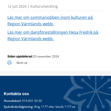
12 juli 2024 | Kulturutveckling
Läs mer om sommarjobben inom kulturen på 
Region Värmlands webb.
Läs mer om dansföreställningen Hesa Fredrik på 
Region Värmlands webb.
20 november 2024
Sidan uppdaterad
Skriv ut
Kontakta oss
Huvudväxel
: 
010-831 50 00
Sjukvårdsrådgivning
: Ring 
1177
 eller besök 
1177.se