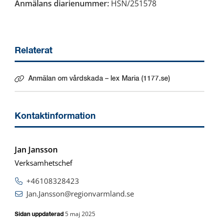
Anmälans diarienummer: 
HSN/251578
Relaterat
Anmälan om vårdskada – lex Maria (1177.se)
Länk till annan webbplats.
Kontaktinformation
Jan Jansson
Verksamhetschef
+46108328423
Jan.Jansson@regionvarmland.se
5 maj 2025
Sidan uppdaterad