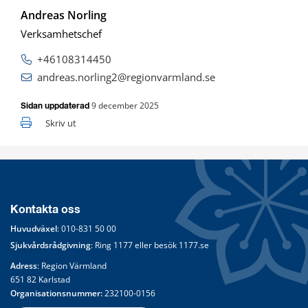
Andreas Norling
Verksamhetschef
+46108314450
andreas.norling2@regionvarmland.se
9 december 2025
Sidan uppdaterad
Skriv ut
Kontakta oss
Huvudväxel
: 
010-831 50 00
Sjukvårdsrådgivning
: Ring 
1177
 eller besök 
1177.se
Adress
: Region Värmland
651 82 Karlstad
Organisationsnummer:
 232100-0156