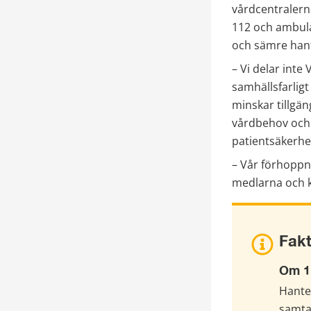
vårdcentralerna
112 och ambula
och sämre hante
– Vi delar inte 
samhällsfarligt
minskar tillgä
vårdbehov och 
patientsäkerhe
– Vår förhoppn
medlarna och k
Fak
Om 1
Hanter
samta