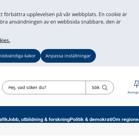
tt förbättra upplevelsen på vår webbplats. En cookie är
tt göra användningen av en webbsida snabbare, den är
kies.
nödvändiga kakor
Anpassa inställningar
Sök
Sök
Anslags
afik
Jobb, utbildning & forskning
Politik & demokrati
Om regione