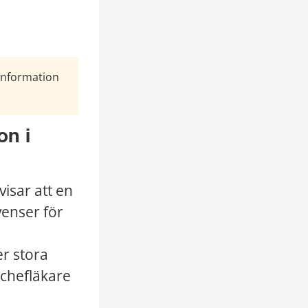
Information
n i 
sar att en 
enser för 
r stora 
chefläkare 