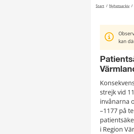
Start
/
Nyhetsarkiv
/
Observ
kan där
Patients
Värmland
Konsekvensb
strejk vid 1
invånarna o
–1177 på te
patientsäker
i Region Vä