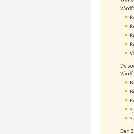
Om st
Vårdfö
R
R
R
R
V
De so
Vårdf
B
B
R
S
S
Den 28