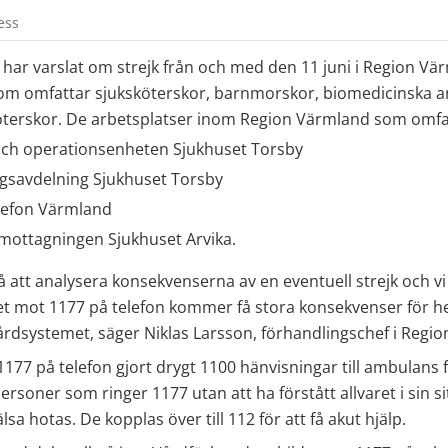
ess
ar varslat om strejk från och med den 11 juni i Region Värm
 omfattar sjuksköterskor, barnmorskor, biomedicinska ana
terskor. De arbetsplatser inom Region Värmland som omfat
och operationsenheten Sjukhuset Torsby
gsavdelning Sjukhuset Torsby
lefon Värmland
ottagningen Sjukhuset Arvika.
på att analysera konsekvenserna av en eventuell strejk och vi 
et mot 1177 på telefon kommer få stora konsekvenser för he
rdsystemet, säger Niklas Larsson, förhandlingschef i Regi
ar 1177 på telefon gjort drygt 1100 hänvisningar till ambulans 
personer som ringer 1177 utan att ha förstått allvaret i sin si
lsa hotas. De kopplas över till 112 för att få akut hjälp.