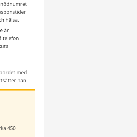
å nödnumret 
sponstider 
ch hälsa.
e är 
 telefon 
uta 
sbordet med 
tsätter han.
rka 450 