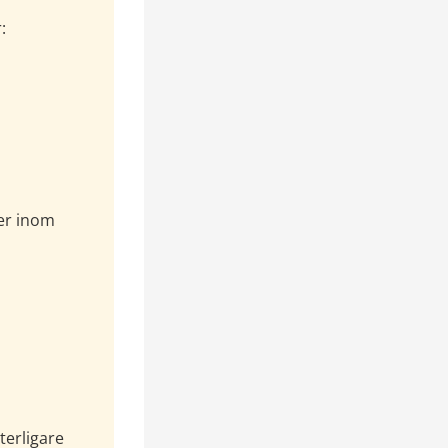
:
r inom 
erligare 