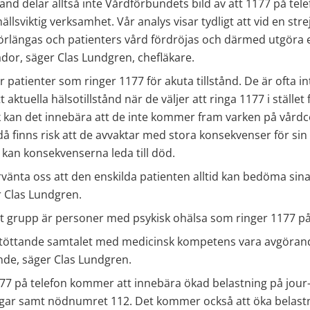
nd delar alltså inte Vårdförbundets bild av att 1177 på tel
ällsviktig verksamhet. Vår analys visar tydligt att vid en str
 förlängas och patienters vård fördröjas och därmed utgöra 
ador, säger Clas Lundgren, chefläkare.
er patienter som ringer 1177 för akuta tillstånd. De är ofta i
tt aktuella hälsotillstånd när de väljer att ringa 1177 i stället 
k kan det innebära att de inte kommer fram varken på vårdce
då finns risk att de avvaktar med stora konsekvenser för sin 
ll kan konsekvenserna leda till död.
örvänta oss att den enskilda patienten alltid kan bedöma si
er Clas Lundgren.
t grupp är personer med psykisk ohälsa som ringer 1177 på
stöttande samtalet med medicinsk kompetens vara avgörand
nde, säger Clas Lundgren.
177 på telefon kommer att innebära ökad belastning på jour-
ar samt nödnumret 112. Det kommer också att öka belastn