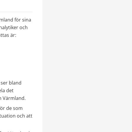
land för sina 
lytiker och 
tas är:
ser bland 
la det 
on Värmland.
för de som 
tuation och att 