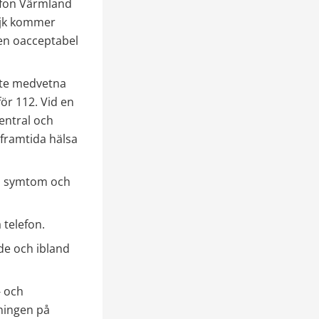
efon Värmland 
ejk kommer 
en oacceptabel 
nte medvetna 
för 112. Vid en 
ntral och 
framtida hälsa 
na symtom och 
 telefon.
e och ibland 
 och 
ingen på 