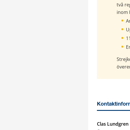
två r
inom 
A
U
1
E
Strej
övere
Kontaktinfor
Clas Lundgren