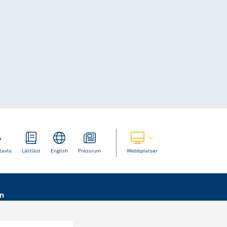
Visa våra andra webbplatser
tavla
Lättläst
English
Pressrum
Webbplatser
n