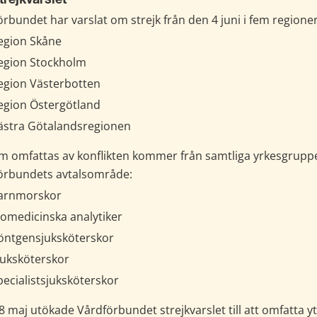
rejkvarslet
rbundet har varslat om strejk från den 4 juni i fem regioner
egion Skåne
egion Stockholm
egion Västerbotten
egion Östergötland
ästra Götalandsregionen
m omfattas av konflikten kommer från samtliga yrkesgruppe
örbundets avtalsområde:
arnmorskor
iomedicinska analytiker
öntgensjuksköterskor
juksköterskor
pecialistsjuksköterskor
 maj utökade Vårdförbundet strejkvarslet till att omfatta ytt