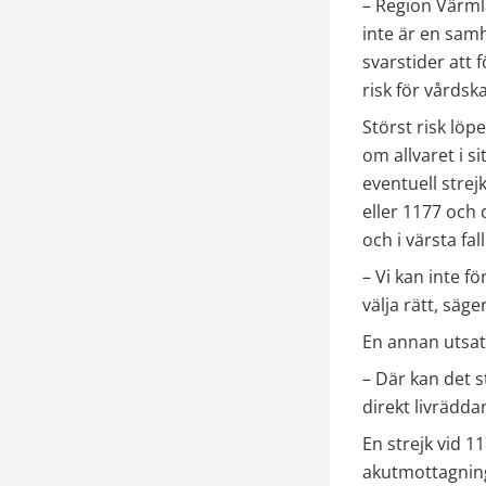
– Region Värmla
inte är en samh
svarstider att
risk för vårdsk
Störst risk löp
om allvaret i si
eventuell strej
eller 1177 och 
och i värsta fa
– Vi kan inte f
välja rätt, säg
En annan utsat
– Där kan det 
direkt livrädda
En strejk vid 1
akutmottagning