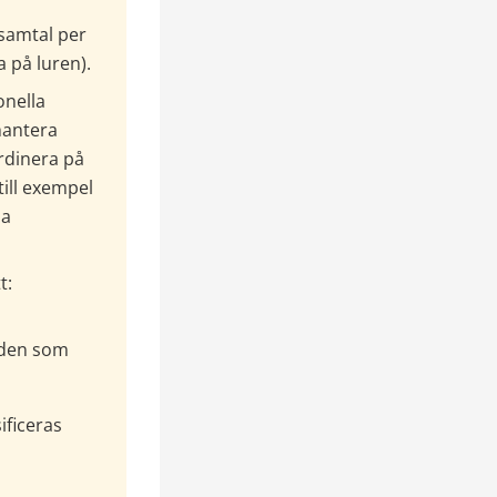
samtal per 
a på luren).
nella 
antera 
dinera på 
ill exempel 
a 
t:
 den som 
ficeras 