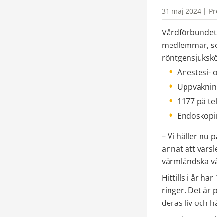
31 maj 2024 | Pr
Vårdförbundet h
medlemmar, som
röntgensjukskö
Anestesi- 
Uppvaknin
1177 på te
Endoskopim
– Vi håller nu 
annat att varsl
värmländska vå
Hittills i år h
ringer. Det är 
deras liv och hä