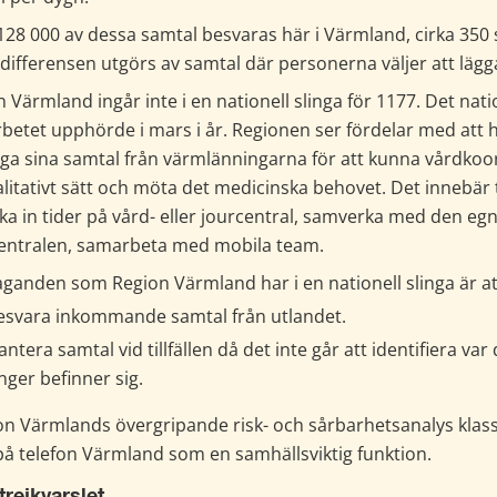
 128 000
av dessa samtal besvaras här i Värmland, cirka 350 
differensen utgörs av samtal där personerna väljer att lägg
 Värmland ingår inte i en nationell slinga för 1177. Det natio
betet upphörde i mars i år. Regionen ser fördelar med att h
iga sina samtal från värmlänningarna för att kunna vårdkoor
alitativt sätt och möta det medicinska behovet. Det innebär t
ka in tider på vård- eller jourcentral, samverka med den egn
entralen, samarbeta med mobila team.
aganden som Region Värmland har i en nationell slinga är at
esvara inkommande samtal från utlandet.
antera samtal vid tillfällen då det inte går att identifiera var
inger befinner sig.
on Värmlands övergripande risk- och sårbarhetsanalys klassi
på telefon Värmland som en samhällsviktig funktion.