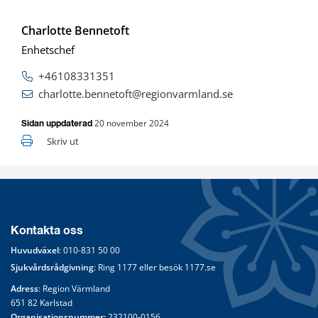
Charlotte Bennetoft
Enhetschef
+46108331351
charlotte.bennetoft@regionvarmland.se
20 november 2024
Sidan uppdaterad
Skriv ut
Kontakta oss
Huvudväxel
: 
010-831 50 00
Sjukvårdsrådgivning
: Ring 
1177
 eller besök 
1177.se
Adress
: Region Värmland
651 82 Karlstad
Organisationsnummer:
 232100-0156