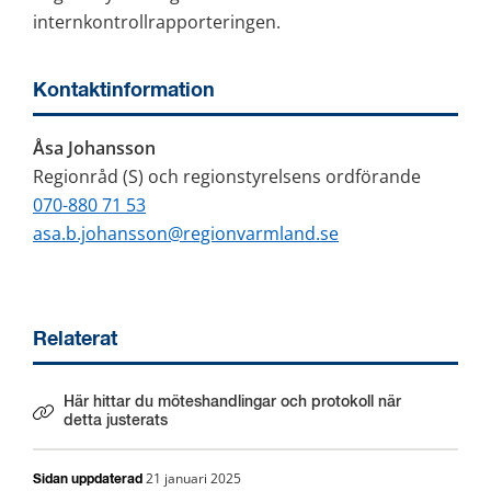
internkontrollrapporteringen.
Kontaktinformation
Åsa Johansson
Regionråd (S) och regionstyrelsens ordförande
070-880 71 53
asa.b.johansson@regionvarmland.se
Relaterat
Här hittar du möteshandlingar och protokoll när
Länk till annan webbplats.
detta justerats
21 januari 2025
Sidan uppdaterad