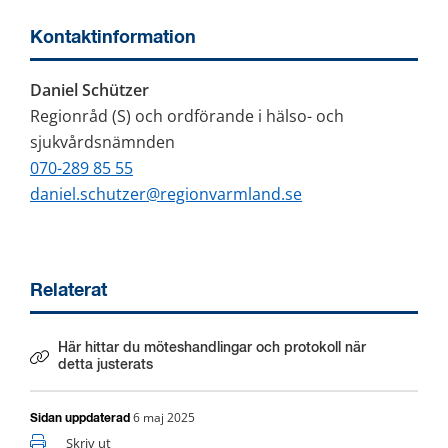
Kontaktinformation
Daniel Schützer
Regionråd (S) och ordförande i hälso- och 
sjukvårdsnämnden
070-289 85 55
daniel.schutzer@regionvarmland.se
Relaterat
Här hittar du möteshandlingar och protokoll när
Länk till annan webbplats.
detta justerats
6 maj 2025
Sidan uppdaterad
Skriv ut